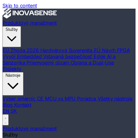
Skip to content
Produktový manažment
Služby
EÚ Zhoda 2026
Hardvérová Suverenita EÚ
Návrh FPGA
Vývoj Embedded
Vstavaná bezpečnosť
Edge AI a
Senzorika
Priemyselný dizajn
Obrana a Dual-Use
Projekty
Nástroje
Výber smerníc CE
MCU vs MPU Poradca
Všetky nástroje
Blog
Kontakt
EN
SK
Produktový manažment
Služby