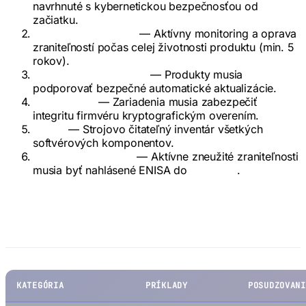
navrhnuté s kybernetickou bezpečnosťou od
začiatku.
Správa zraniteľností
— Aktívny monitoring a oprava
zraniteľností počas celej životnosti produktu (min. 5
rokov).
Bezpečné aktualizácie
— Produkty musia
podporovať bezpečné automatické aktualizácie.
Secure boot
— Zariadenia musia zabezpečiť
integritu firmvéru kryptografickým overením.
SBOM
— Strojovo čitateľný inventár všetkých
softvérových komponentov.
Hlásenie incidentov
— Aktívne zneužité zraniteľnosti
musia byť nahlásené ENISA do
24 hodín
.
Kategórie produktov
KATEGÓRIA
PRÍKLADY
POSUDZOVANI