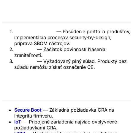
Časová os pre dosiahnutie
súladu
Teraz → Sep 2026
— Posúdenie portfólia produktov,
implementácia procesov security-by-design,
príprava SBOM nástrojov.
Sep 2026
— Začiatok povinností hlásenia
zraniteľností.
Dec 2027
— Vyžadovaný plný súlad. Produkty bez
súladu nemôžu získať označenie CE.
Súvisiace pojmy
Secure Boot
— Základná požiadavka CRA na
integritu firmvéru.
IoT
— Pripojené zariadenia najviac ovplyvnené
požiadavkami CRA.