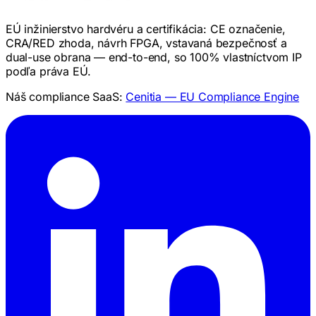
EÚ inžinierstvo hardvéru a certifikácia: CE označenie,
CRA/RED zhoda, návrh FPGA, vstavaná bezpečnosť a
dual-use obrana — end-to-end, so 100% vlastníctvom IP
podľa práva EÚ.
Náš compliance SaaS:
Cenitia — EU Compliance Engine