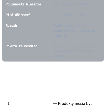
Povinnosti hlásenia
11. september 2026
Plná účinnosť
11. december 2027
Rozsah
Všetky produkty s
digitálnymi prvkami na
trhu EÚ
Pokuta za nesúlad
Do 15 mil. € alebo 2,5%
celosvetového ročného
obratu
Čo CRA vyžaduje?
Pre výrobcov
Bezpečnosť od návrhu
— Produkty musia byť