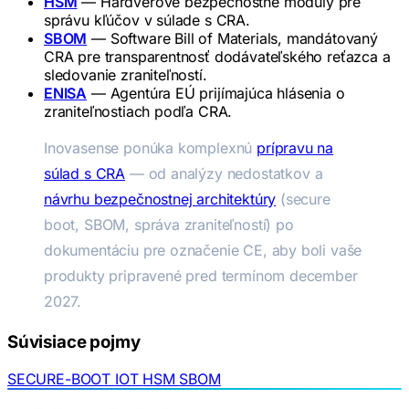
HSM
— Hardvérové bezpečnostné moduly pre
správu kľúčov v súlade s CRA.
SBOM
— Software Bill of Materials, mandátovaný
CRA pre transparentnosť dodávateľského reťazca a
sledovanie zraniteľností.
ENISA
— Agentúra EÚ prijímajúca hlásenia o
zraniteľnostiach podľa CRA.
Inovasense ponúka komplexnú
prípravu na
súlad s CRA
— od analýzy nedostatkov a
návrhu bezpečnostnej architektúry
(secure
boot, SBOM, správa zraniteľností) po
dokumentáciu pre označenie CE, aby boli vaše
produkty pripravené pred termínom december
2027.
Súvisiace pojmy
SECURE-BOOT
IOT
HSM
SBOM