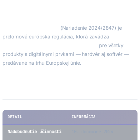
EU Cyber Resilience Act (CRA)
EU Cyber Resilience Act
(Nariadenie 2024/2847) je
prelomová európska regulácia, ktorá zavádza
povinné
požiadavky na kybernetickú bezpečnosť
pre všetky
produkty s digitálnymi prvkami — hardvér aj softvér —
predávané na trhu Európskej únie.
Kľúčové fakty
DETAIL
INFORMÁCIA
Nadobudnutie účinnosti
10. december 2024