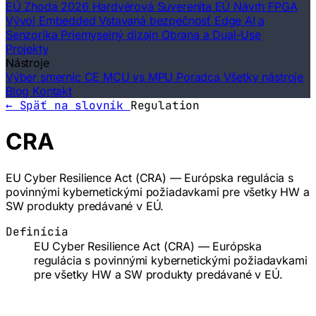
EÚ Zhoda 2026
Hardvérová Suverenita EÚ
Návrh FPGA
Vývoj Embedded
Vstavaná bezpečnosť
Edge AI a
Senzorika
Priemyselný dizajn
Obrana a Dual-Use
Projekty
Nástroje
Výber smerníc CE
MCU vs MPU Poradca
Všetky nástroje
Blog
Kontakt
← Späť na slovník
Regulation
CRA
EU Cyber Resilience Act (CRA) — Európska regulácia s
povinnými kybernetickými požiadavkami pre všetky HW a
SW produkty predávané v EÚ.
Definícia
EU Cyber Resilience Act (CRA) — Európska
regulácia s povinnými kybernetickými požiadavkami
pre všetky HW a SW produkty predávané v EÚ.