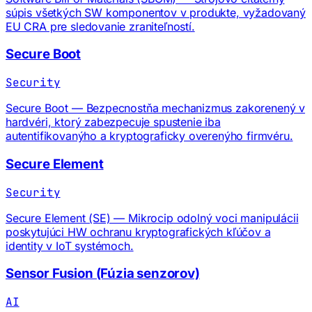
súpis všetkých SW komponentov v produkte, vyžadovaný
EU CRA pre sledovanie zraniteľností.
Secure Boot
Security
Secure Boot — Bezpecnostňa mechanizmus zakorenený v
hardvéri, ktorý zabezpecuje spustenie iba
autentifikovanýho a kryptograficky overenýho firmvéru.
Secure Element
Security
Secure Element (SE) — Mikrocip odolný voci manipulácii
poskytujúci HW ochranu kryptografických kľúčov a
identity v IoT systémoch.
Sensor Fusion (Fúzia senzorov)
AI