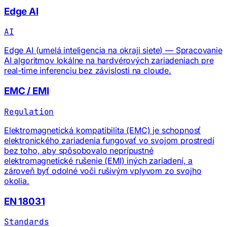
Edge AI
AI
Edge AI (umelá inteligencia na okraji siete) — Spracovanie
AI algoritmov lokálne na hardvérových zariadeniach pre
real-time inferenciu bez závislosti na cloude.
EMC / EMI
Regulation
Elektromagnetická kompatibilita (EMC) je schopnosť
elektronického zariadenia fungovať vo svojom prostredí
bez toho, aby spôsobovalo neprípustné
elektromagnetické rušenie (EMI) iných zariadení, a
zároveň byť odolné voči rušivým vplyvom zo svojho
okolia.
EN 18031
Standards