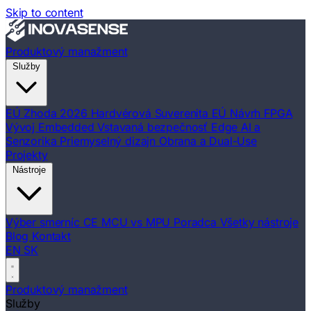
Skip to content
Produktový manažment
Služby
EÚ Zhoda 2026
Hardvérová Suverenita EÚ
Návrh FPGA
Vývoj Embedded
Vstavaná bezpečnosť
Edge AI a
Senzorika
Priemyselný dizajn
Obrana a Dual-Use
Projekty
Nástroje
Výber smerníc CE
MCU vs MPU Poradca
Všetky nástroje
Blog
Kontakt
EN
SK
Produktový manažment
Služby