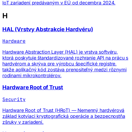
IoT zariadení predávaným v EÚ od decembra 2024.
H
HAL (Vrstvy Abstrakcie Hardvéru)
Hardware
Hardware Abstraction Layer (HAL) je vrstva softvéru,
ktorá poskytuje štandardizované rozhranie API na prácu s
hardvérom a skrýva pre výrobcu špecifické registre,
takže aplikačný kód zostáva prenositeľný medzi rôznymi
rodinami mikrokontrolérov.
Hardware Root of Trust
Security
Hardware Root of Trust (HRoT) — Nemenný hardvérová
základ kotviaci kryptografická operácie a bezpecnostňa
zšruky v zariadení.