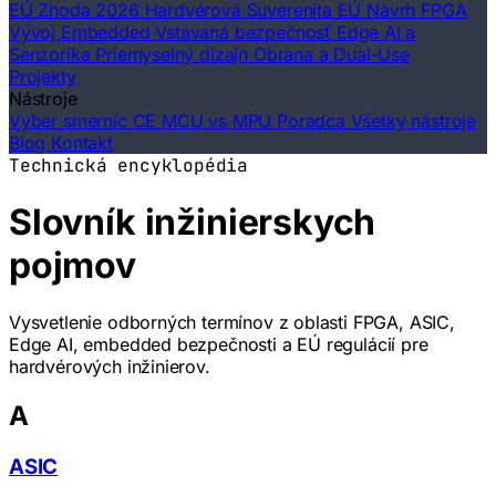
EÚ Zhoda 2026
Hardvérová Suverenita EÚ
Návrh FPGA
Vývoj Embedded
Vstavaná bezpečnosť
Edge AI a
Senzorika
Priemyselný dizajn
Obrana a Dual-Use
Projekty
Nástroje
Výber smerníc CE
MCU vs MPU Poradca
Všetky nástroje
Blog
Kontakt
Technická encyklopédia
Slovník inžinierskych
pojmov
Vysvetlenie odborných termínov z oblasti FPGA, ASIC,
Edge AI, embedded bezpečnosti a EÚ regulácií pre
hardvérových inžinierov.
A
ASIC