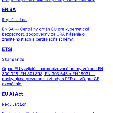
ENISA
Regulation
ENISA — Centrálny orgán EÚ pre kybernetická
bezpecnost, zodpovedný za CRA hlásenia o
zranitelnostiach a certifikacňa schémy.
ETSI
Standards
Orgán EÚ vyvíjajúci harmonizované normy vrátane EN
300 328, EN 301 893, EN 303 645 a EN 18031 —
poskytujúce prezumpciu zhody s RED a LVD pre CE
označenie.
EU AI Act
Regulation