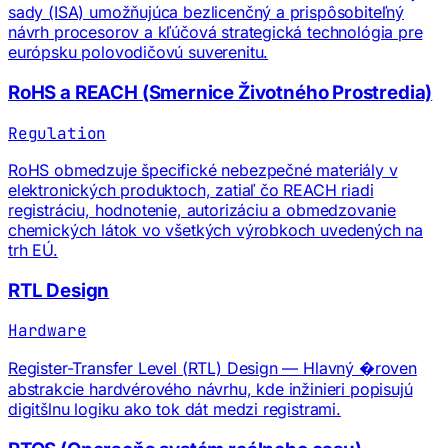
sady (ISA) umožňujúca bezlicenčný a prispôsobiteľný
návrh procesorov a kľúčová strategická technológia pre
európsku polovodičovú suverenitu.
RoHS a REACH (Smernice Životného Prostredia)
Regulation
RoHS obmedzuje špecifické nebezpečné materiály v
elektronických produktoch, zatiaľ čo REACH riadi
registráciu, hodnotenie, autorizáciu a obmedzovanie
chemických látok vo všetkých výrobkoch uvedených na
trh EÚ.
RTL Design
Hardware
Register-Transfer Level (RTL) Design — Hlavný �roven
abstrakcie hardvérového návrhu, kde inžinieri popisujú
digitšlnu logiku ako tok dát medzi registrami.