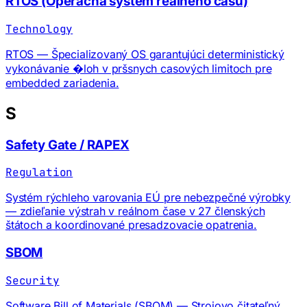
RTOS (Operacňa systém reálneho casu)
Technology
RTOS — Špecializovaný OS garantujúci deterministický
vykonávanie �loh v pršsnych casových limitoch pre
embedded zariadenia.
S
Safety Gate / RAPEX
Regulation
Systém rýchleho varovania EÚ pre nebezpečné výrobky
— zdieľanie výstrah v reálnom čase v 27 členských
štátoch a koordinované presadzovacie opatrenia.
SBOM
Security
Software Bill of Materials (SBOM) — Strojovo čitateľný