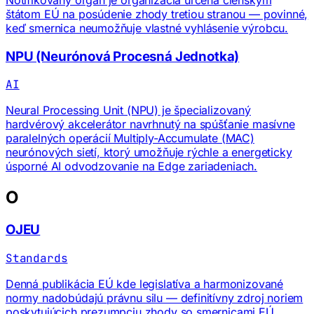
štátom EÚ na posúdenie zhody tretiou stranou — povinné,
keď smernica neumožňuje vlastné vyhlásenie výrobcu.
NPU (Neurónová Procesná Jednotka)
AI
Neural Processing Unit (NPU) je špecializovaný
hardvérový akcelerátor navrhnutý na spúšťanie masívne
paralelných operácií Multiply-Accumulate (MAC)
neurónových sietí, ktorý umožňuje rýchle a energeticky
úsporné AI odvodzovanie na Edge zariadeniach.
O
OJEU
Standards
Denná publikácia EÚ kde legislatíva a harmonizované
normy nadobúdajú právnu silu — definitívny zdroj noriem
poskytujúcich prezumpciu zhody so smernicami EÚ.