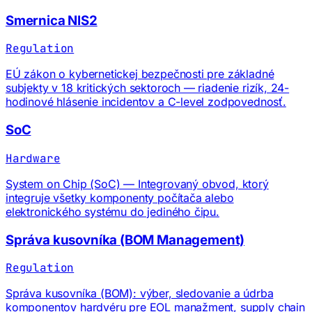
Smernica NIS2
Regulation
EÚ zákon o kybernetickej bezpečnosti pre základné
subjekty v 18 kritických sektoroch — riadenie rizík, 24-
hodinové hlásenie incidentov a C-level zodpovednosť.
SoC
Hardware
System on Chip (SoC) — Integrovaný obvod, ktorý
integruje všetky komponenty počítača alebo
elektronického systému do jediného čipu.
Správa kusovníka (BOM Management)
Regulation
Správa kusovníka (BOM): výber, sledovanie a údrba
komponentov hardvéru pre EOL manažment, supply chain