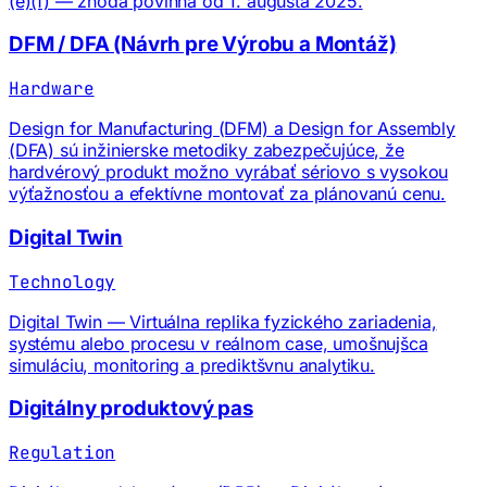
(e)(f) — zhoda povinná od 1. augusta 2025.
DFM / DFA (Návrh pre Výrobu a Montáž)
Hardware
Design for Manufacturing (DFM) a Design for Assembly
(DFA) sú inžinierske metodiky zabezpečujúce, že
hardvérový produkt možno vyrábať sériovo s vysokou
výťažnosťou a efektívne montovať za plánovanú cenu.
Digital Twin
Technology
Digital Twin — Virtuálna replika fyzického zariadenia,
systému alebo procesu v reálnom case, umošnujšca
simuláciu, monitoring a prediktšvnu analytiku.
Digitálny produktový pas
Regulation