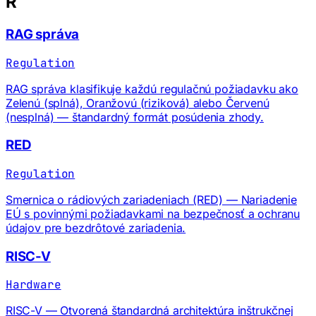
R
RAG správa
Regulation
RAG správa klasifikuje každú regulačnú požiadavku ako
Zelenú (splná), Oranžovú (riziková) alebo Červenú
(nesplná) — štandardný formát posúdenia zhody.
RED
Regulation
Smernica o rádiových zariadeniach (RED) — Nariadenie
EÚ s povinnými požiadavkami na bezpečnosť a ochranu
údajov pre bezdrôtové zariadenia.
RISC-V
Hardware
RISC-V — Otvorená štandardná architektúra inštrukčnej