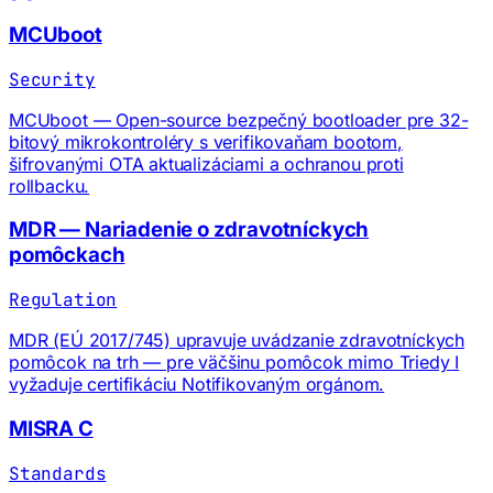
MCUboot
Security
MCUboot — Open-source bezpečný bootloader pre 32-
bitový mikrokontroléry s verifikovaňam bootom,
šifrovanými OTA aktualizáciami a ochranou proti
rollbacku.
MDR — Nariadenie o zdravotníckych
pomôckach
Regulation
MDR (EÚ 2017/745) upravuje uvádzanie zdravotníckych
pomôcok na trh — pre väčšinu pomôcok mimo Triedy I
vyžaduje certifikáciu Notifikovaným orgánom.
MISRA C
Standards