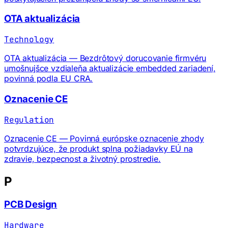
OTA aktualizácia
Technology
OTA aktualizácia — Bezdrôtový dorucovanie firmvéru
umošnujšce vzdialeňa aktualizácie embedded zariadení,
povinná podla EU CRA.
Oznacenie CE
Regulation
Oznacenie CE — Povinná európske oznacenie zhody
potvrdzujúce, že produkt splna požiadavky EÚ na
zdravie, bezpecnost a životný prostredie.
P
PCB Design
Hardware