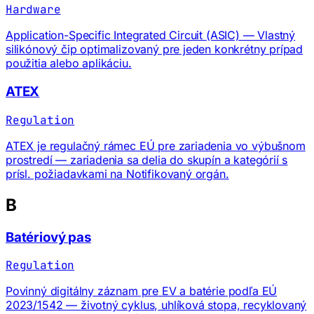
Hardware
Application-Specific Integrated Circuit (ASIC) — Vlastný
silikónový čip optimalizovaný pre jeden konkrétny prípad
použitia alebo aplikáciu.
ATEX
Regulation
ATEX je regulačný rámec EÚ pre zariadenia vo výbušnom
prostredí — zariadenia sa delia do skupín a kategórií s
prísl. požiadavkami na Notifikovaný orgán.
B
Batériový pas
Regulation
Povinný digitálny záznam pre EV a batérie podľa EÚ
2023/1542 — životný cyklus, uhlíková stopa, recyklovaný