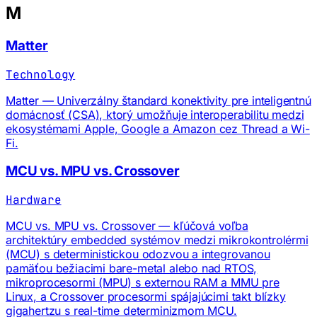
M
Matter
Technology
Matter — Univerzálny štandard konektivity pre inteligentnú
domácnosť (CSA), ktorý umožňuje interoperabilitu medzi
ekosystémami Apple, Google a Amazon cez Thread a Wi-
Fi.
MCU vs. MPU vs. Crossover
Hardware
MCU vs. MPU vs. Crossover — kľúčová voľba
architektúry embedded systémov medzi mikrokontrolérmi
(MCU) s deterministickou odozvou a integrovanou
pamäťou bežiacimi bare-metal alebo nad RTOS,
mikroprocesormi (MPU) s externou RAM a MMU pre
Linux, a Crossover procesormi spájajúcimi takt blízky
gigahertzu s real-time determinizmom MCU.