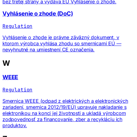
bez tretej strany a vydáva EÚ Vyhlásenie o zhode.
Vyhlásenie o zhode (DoC)
Regulation
Vyhlásenie o zhode je právne zäväzný dokument, v
ktorom výrobca vyhlása zhodu so smernicami EÚ —
nevyhnutné na umiestnení CE označenia.
W
WEEE
Regulation
Smernica WEEE (odpad z elektrických a elektronických
zariadení, smernica 2012/19/EÚ) upravuje nakladanie s
elektronikou na konci jej životnosti a ukladá výrobcom
zodpovednosť za financovanie, zber a recykláciu ich
produktov.