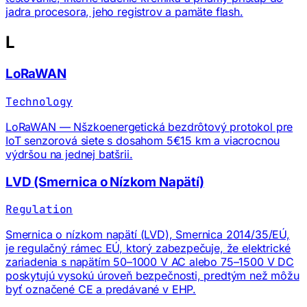
jadra procesora, jeho registrov a pamäte flash.
L
LoRaWAN
Technology
LoRaWAN — Nšzkoenergetická bezdrôtový protokol pre
IoT senzorová siete s dosahom 5€15 km a viacrocnou
výdršou na jednej batšrii.
LVD (Smernica o Nízkom Napätí)
Regulation
Smernica o nízkom napätí (LVD), Smernica 2014/35/EÚ,
je regulačný rámec EÚ, ktorý zabezpečuje, že elektrické
zariadenia s napätím 50–1000 V AC alebo 75–1500 V DC
poskytujú vysokú úroveň bezpečnosti, predtým než môžu
byť označené CE a predávané v EHP.