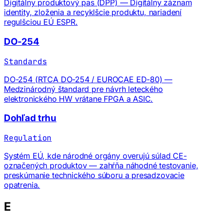
Digitálny produktový pas (DPP) — Digitálny záznam
identity, zloženia a recyklšcie produktu, nariadení
regulšciou EÚ ESPR.
DO-254
Standards
DO-254 (RTCA DO-254 / EUROCAE ED-80) —
Medzinárodný štandard pre návrh leteckého
elektronického HW vrátane FPGA a ASIC.
Dohľad trhu
Regulation
Systém EÚ, kde národné orgány overujú súlad CE-
označených produktov — zahŕňa náhodné testovanie,
preskúmanie technického súboru a presadzovacie
opatrenia.
E