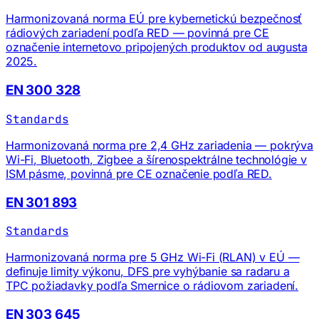
Harmonizovaná norma EÚ pre kybernetickú bezpečnosť
rádiových zariadení podľa RED — povinná pre CE
označenie internetovo pripojených produktov od augusta
2025.
EN 300 328
Standards
Harmonizovaná norma pre 2,4 GHz zariadenia — pokrýva
Wi-Fi, Bluetooth, Zigbee a šírenospektrálne technológie v
ISM pásme, povinná pre CE označenie podľa RED.
EN 301 893
Standards
Harmonizovaná norma pre 5 GHz Wi-Fi (RLAN) v EÚ —
definuje limity výkonu, DFS pre vyhýbanie sa radaru a
TPC požiadavky podľa Smernice o rádiovom zariadení.
EN 303 645