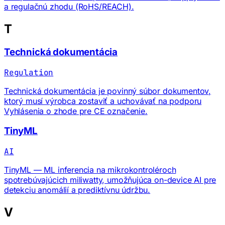
a regulačnú zhodu (RoHS/REACH).
T
Technická dokumentácia
Regulation
Technická dokumentácia je povinný súbor dokumentov,
ktorý musí výrobca zostaviť a uchovávať na podporu
Vyhlásenia o zhode pre CE označenie.
TinyML
AI
TinyML — ML inferencia na mikrokontroléroch
spotrebúvajúcich miliwatty, umožňujúca on-device AI pre
detekciu anomálií a prediktívnu údržbu.
V