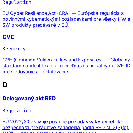
Regulation
EU Cyber Resilience Act (CRA) — Európska regulácia s
povinnými kybernetickými požiadavkami pre všetky HW a
SW produkty predávané v EÚ.
CVE
Security
CVE (Common Vulnerabilities and Exposures) — Globálny
štandard na identifikáciu zraniteľností s unikátnymi CVE-ID
pre sledovanie a záplatovanie.
D
Delegovaný akt RED
Regulation
EÚ 2022/30 aktivuje povinné požiadavky kybernetickej
bezpečnosti pre rádiové zariadenia podľa RED čl. 3(3)(d)