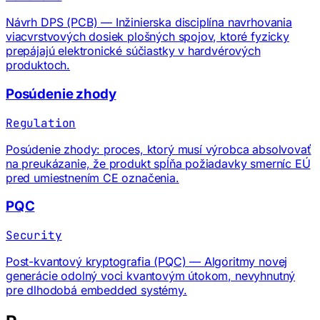
Návrh DPS (PCB) — Inžinierska disciplína navrhovania
viacvrstvových dosiek plošných spojov, ktoré fyzicky
prepájajú elektronické súčiastky v hardvérových
produktoch.
Posúdenie zhody
Regulation
Posúdenie zhody: proces, ktorý musí výrobca absolvovať
na preukázanie, že produkt spĺňa požiadavky smerníc EÚ
pred umiestnením CE označenia.
PQC
Security
Post-kvantový kryptografia (PQC) — Algoritmy novej
generácie odolný voci kvantovým útokom, nevyhnutný
pre dlhodobá embedded systémy.