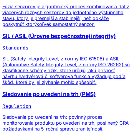
Fúzia senzorov je algoritmický proces kombinovania dát z
viacerých rôznych senzorov do jednotného výstupného
stavu, ktorý je presnejší a stabilnejší, než dokáže
poskytnúť ktorýkoľvek samostatný senzor.
SIL / ASIL (Úrovne bezpečnostnej integrity)
Standards
SIL (Safety Integrity Level, z normy IEC 61508) a ASIL
(Automotive Safety Integrity Level, z normy ISO 26262) sú
klasifikačné schémy rizík, ktoré určujú, akú prísnosť
návrhu hardvérová či softvérová funkcia vyžaduje podľa
škôd, ktoré by jej zlyhanie mohlo spôsobiť.
Sledovanie po uvedení na trh (PMS)
Regulation
Sledovanie po uvedení na trh: povinný proces
monitorovania produktu po uveďení na trh, posilnený CRA
požiadavkami na 5-ročnú správu zraniteľností.