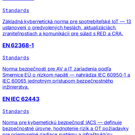
Standards
Základná kybernetická norma pre spotrebiteľské IoT — 13
ustanovení o predvolených heslách, aktualizáciách,
zraniteľnostiach a komunikácii pre súlad s RED a CRA.
EN 62368-1
Standards
Norma bezpečnosti pre AV a IT zariadenia podľa
Smernice EÚ o nízkom napätí — nahrádza IEC 60950-1 a
IEC 60065 jednotným prístupom bezpečnostného
inžinierstva.
EN IEC 62443
Standards
Norma pre kybernetickú bezpečnosť IACS — definuje
bezpečnostné úrovne, hodnotenie rizík a OT požiadavky
pre priemyselné riadiace systémy a infraštruktúru.