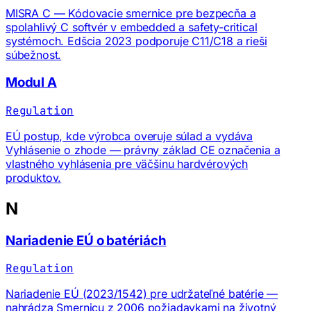
MISRA C — Kódovacie smernice pre bezpecňa a
spolahlivý C softvér v embedded a safety-critical
systémoch. Edšcia 2023 podporuje C11/C18 a rieši
súbežnost.
Modul A
Regulation
EÚ postup, kde výrobca overuje súlad a vydáva
Vyhlásenie o zhode — právny základ CE označenia a
vlastného vyhlásenia pre väčšinu hardvérových
produktov.
N
Nariadenie EÚ o batériách
Regulation
Nariadenie EÚ (2023/1542) pre udržateľné batérie —
nahrádza Smernicu z 2006 požiadavkami na životný