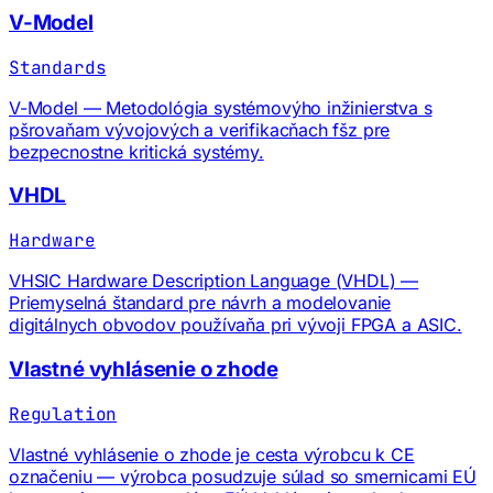
V-Model
Standards
V-Model — Metodológia systémovýho inžinierstva s
pšrovaňam vývojových a verifikacňach fšz pre
bezpecnostne kritická systémy.
VHDL
Hardware
VHSIC Hardware Description Language (VHDL) —
Priemyselná štandard pre návrh a modelovanie
digitálnych obvodov používaňa pri vývoji FPGA a ASIC.
Vlastné vyhlásenie o zhode
Regulation
Vlastné vyhlásenie o zhode je cesta výrobcu k CE
označeniu — výrobca posudzuje súlad so smernicami EÚ