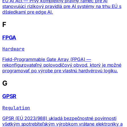
EU AI Act — Prvý komplexný právny rámec pre AI
stanovujúci rizikový pravidlá pre AI systémy na trhu EÚ s
dšsledkami pre edge AI.
F
FPGA
Hardware
Field-Programmable Gate Array (FPGA) —
rekonfigurovateľný polovodičový obvod, ktorý je možné
programovať po výrobe pre vlastnú hardvérovú logiku.
G
GPSR
Regulation
GPSR (EÚ 2023/988) ukladá bezpečnostné povinnosti
všetkým spotrebiteľským výrobkom vrátane elektroniky a