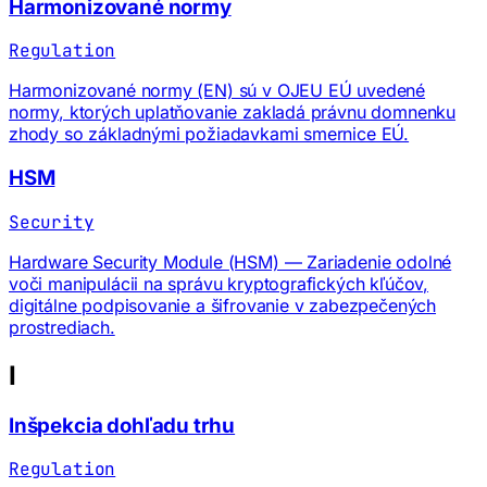
Harmonizované normy
Regulation
Harmonizované normy (EN) sú v OJEU EÚ uvedené
normy, ktorých uplatňovanie zakladá právnu domnenku
zhody so základnými požiadavkami smernice EÚ.
HSM
Security
Hardware Security Module (HSM) — Zariadenie odolné
voči manipulácii na správu kryptografických kľúčov,
digitálne podpisovanie a šifrovanie v zabezpečených
prostrediach.
I
Inšpekcia dohľadu trhu
Regulation