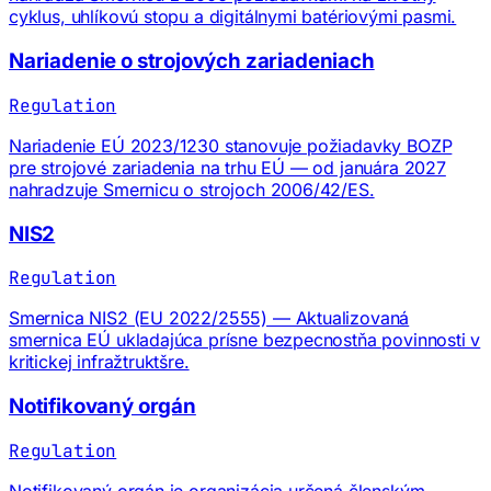
cyklus, uhlíkovú stopu a digitálnymi batériovými pasmi.
Nariadenie o strojových zariadeniach
Regulation
Nariadenie EÚ 2023/1230 stanovuje požiadavky BOZP
pre strojové zariadenia na trhu EÚ — od januára 2027
nahradzuje Smernicu o strojoch 2006/42/ES.
NIS2
Regulation
Smernica NIS2 (EU 2022/2555) — Aktualizovaná
smernica EÚ ukladajúca prísne bezpecnostňa povinnosti v
kritickej infražtruktšre.
Notifikovaný orgán
Regulation
Notifikovaný orgán je organizácia určená členským