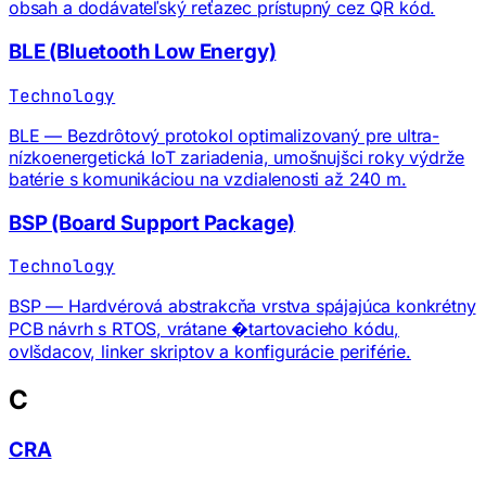
obsah a dodávateľský reťazec prístupný cez QR kód.
BLE (Bluetooth Low Energy)
Technology
BLE — Bezdrôtový protokol optimalizovaný pre ultra-
nízkoenergetická IoT zariadenia, umošnujšci roky výdrže
batérie s komunikáciou na vzdialenosti až 240 m.
BSP (Board Support Package)
Technology
BSP — Hardvérová abstrakcňa vrstva spájajúca konkrétny
PCB návrh s RTOS, vrátane �tartovacieho kódu,
ovlšdacov, linker skriptov a konfigurácie periférie.
C
CRA