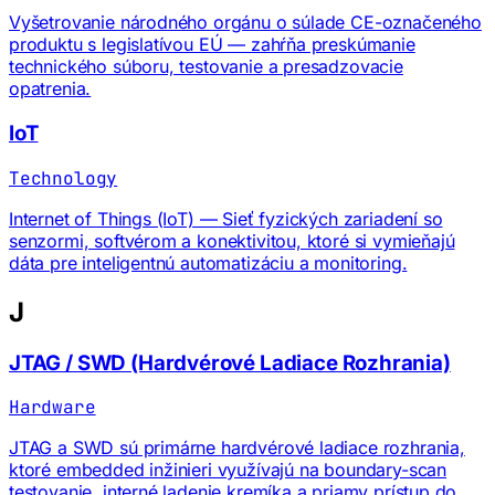
Vyšetrovanie národného orgánu o súlade CE-označeného
produktu s legislatívou EÚ — zahŕňa preskúmanie
technického súboru, testovanie a presadzovacie
opatrenia.
IoT
Technology
Internet of Things (IoT) — Sieť fyzických zariadení so
senzormi, softvérom a konektivitou, ktoré si vymieňajú
dáta pre inteligentnú automatizáciu a monitoring.
J
JTAG / SWD (Hardvérové Ladiace Rozhrania)
Hardware
JTAG a SWD sú primárne hardvérové ladiace rozhrania,
ktoré embedded inžinieri využívajú na boundary-scan
testovanie, interné ladenie kremíka a priamy prístup do