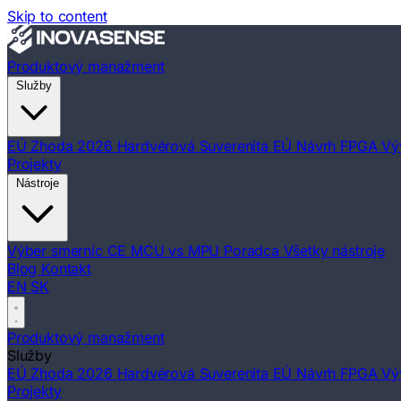
Skip to content
Produktový manažment
Služby
EÚ Zhoda 2026
Hardvérová Suverenita EÚ
Návrh FPGA
Vý
Projekty
Nástroje
Výber smerníc CE
MCU vs MPU Poradca
Všetky nástroje
Blog
Kontakt
EN
SK
Produktový manažment
Služby
EÚ Zhoda 2026
Hardvérová Suverenita EÚ
Návrh FPGA
Vý
Projekty