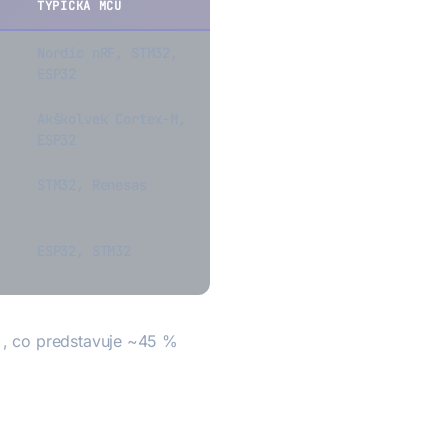
TYPICKÁ MCU
Nordic nRF, STM32,
ESP32
Akškolvek Cortex-M,
ESP32
STM32, Renesas
ESP32, STM32
D
, co predstavuje ~45 %