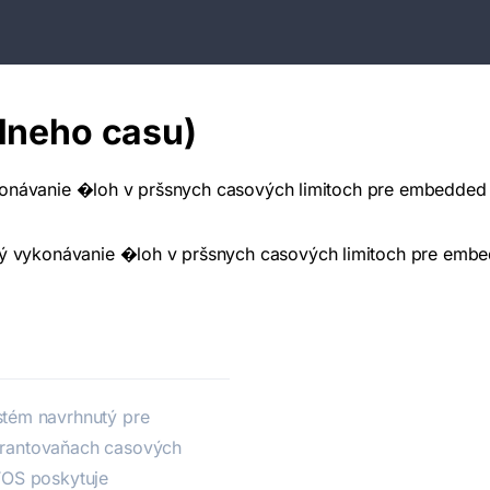
lneho casu)
konávanie �loh v pršsnych casových limitoch pre embedded 
ký vykonávanie �loh v pršsnych casových limitoch pre embe
casu
tém navrhnutý pre
arantovaňach casových
TOS poskytuje