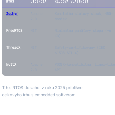
RTOS
LICENCIA
KĽÚČOVÁ VLASTNOST
Zephyr
Apache
Kompletňa sietový stack, 450+
2.0
dosiek
FreeRTOS
MIT
Minimálna pamäťový stopa (~6
KB)
ThreadX
MIT
Safety-certifikovaný (IEC
61508 SIL 4)
NuttX
Apache
POSIX-kompatibilňa, Linux-like
2.0
API
Trh s RTOS dosiahol v roku 2025 priblišne
6,4 miliardy US
celkovýho trhu s embedded softvérom.