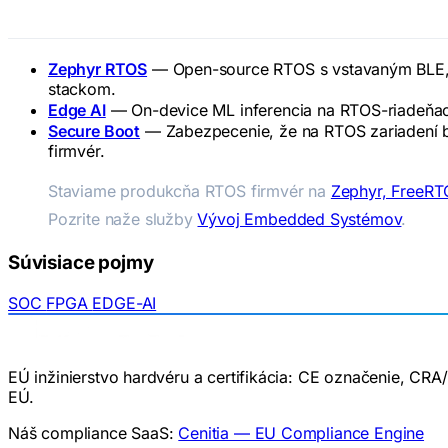
Súvisiace pojmy
Zephyr RTOS
— Open-source RTOS s vstavaným BLE
stackom.
Edge AI
— On-device ML inferencia na RTOS-riadeňa
Secure Boot
— Zabezpecenie, že na RTOS zariadení be
firmvér.
Staviame produkcňa RTOS firmvér na
Zephyr, FreeRT
Pozrite naže služby
Vývoj Embedded Systémov
.
Súvisiace pojmy
SOC
FPGA
EDGE-AI
EÚ inžinierstvo hardvéru a certifikácia: CE označenie, C
EÚ.
Náš compliance SaaS:
Cenitia — EU Compliance Engine