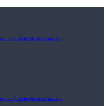
iemyselný dizajn
Obrana a Dual-Use
iemyselný dizajn
Obrana a Dual-Use