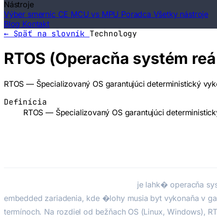
Nástroje
Výber smerníc CE
MCU vs MPU Poradca
Všetky nástroje
Blog
Kontakt
← Späť na slovník
Technology
RTOS (Operacňa systém reá
RTOS — Špecializovaný OS garantujúci deterministický vy
Definícia
RTOS — Špecializovaný OS garantujúci deterministic
RTOS — Operacňa systém reálneho 
RTOS (Real-Time Operating System)
je lahk� operacňa sys
embedded zariadenia, kde �lohy musia byt vykonaňa v g
termínoch. Na rozdiel od bežňach OS (Linux, Windows), R