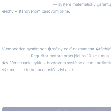
deterministický plánovanie
— systém matematicky garantuje
�lohy v stanovenom casovom okne.
Preco na RTOS záleží
V embedded systémoch �reálny cas” neznamená �ršchl
predvýdatelňa
. Regulštor motora pracujšci na 10 kHz musí
�s. Vynechanie cyklu v brzdovom systéme alebo kardiostim
výkonu — je to bezpecnostňa zlyhanie.
Vedšce RTOS platformy (2026)