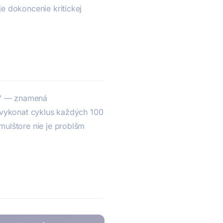
 dokoncenie kritickej
y” — znamená
 vykonat cyklus každých 100
ulštore nie je problšm