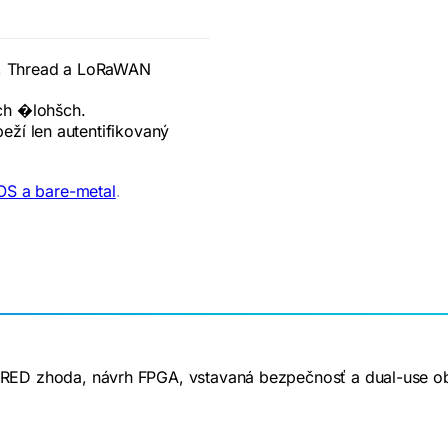
, Thread a LoRaWAN
ch �lohšch.
ží len autentifikovaný
OS a bare-metal
.
RA/RED zhoda, návrh FPGA, vstavaná bezpečnosť a dual-use 