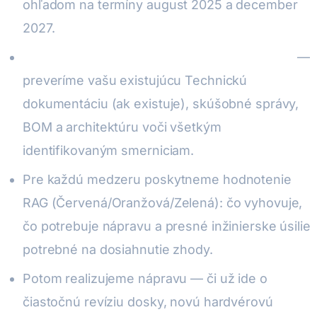
ohľadom na termíny august 2025 a december
2027.
Kompletná Gap analýza pre všetky smernice
—
preveríme vašu existujúcu Technickú
dokumentáciu (ak existuje), skúšobné správy,
BOM a architektúru voči všetkým
identifikovaným smerniciam.
Pre každú medzeru poskytneme hodnotenie
RAG (Červená/Oranžová/Zelená): čo vyhovuje,
čo potrebuje nápravu a presné inžinierske úsilie
potrebné na dosiahnutie zhody.
Potom realizujeme nápravu — či už ide o
čiastočnú revíziu dosky, novú hardvérovú