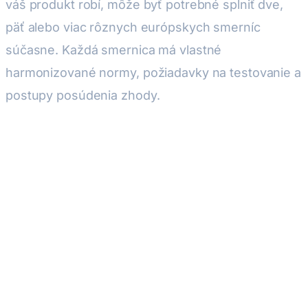
váš produkt robí, môže byť potrebné splniť dve,
päť alebo viac rôznych európskych smerníc
súčasne. Každá smernica má vlastné
harmonizované normy, požiadavky na testovanie a
postupy posúdenia zhody.
Chyba v jednej smernici nezruší len tú smernicu
— zruší celé CE označenie a váš produkt sa stane
nelegálnym na predaj v EÚ.
Ktoré EÚ smernice sa vzťahujú
na váš produkt?