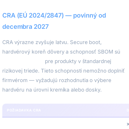
CRA (EÚ 2024/2847) — povinný od
decembra 2027
CRA výrazne zvyšuje latvu. Secure boot,
hardvérový koreň dôvery a schopnosť SBOM sú
fakticky povinné
pre produkty v štandardnej
rizikovej triede. Tieto schopnosti nemožno doplniť
firmvérom — vyžadujú rozhodnutia o výbere
hardvéru na úrovni kremíka alebo dosky.
POŽIADAVKA CRA
Hardvérový koreň dôvery (HRoT)
❌