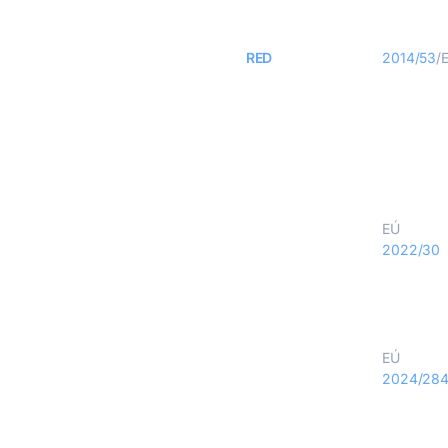
Smernica o rádiovom zariadení (
RED
)
2014/53
/
Delegovaný akt RED
EÚ
2022/30
Zákon o kybernetickej odolnosti (CRA)
EÚ
2024/28