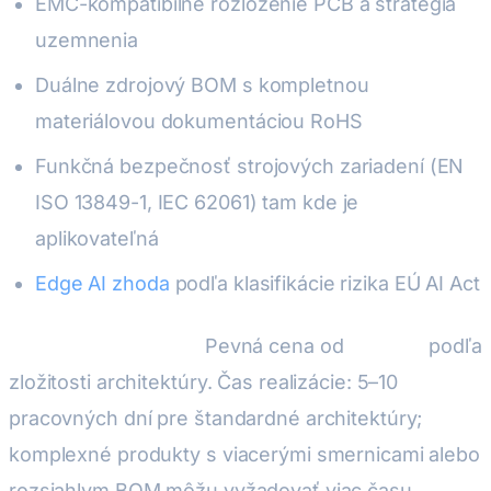
EMC-kompatibilné rozloženie PCB a stratégia
uzemnenia
Duálne zdrojový BOM s kompletnou
materiálovou dokumentáciou RoHS
Funkčná bezpečnosť strojových zariadení (EN
ISO 13849-1, IEC 62061) tam kde je
aplikovateľná
Edge AI zhoda
podľa klasifikácie rizika EÚ AI Act
Cena (Gap analýza):
Pevná cena od
2 900 €
podľa
zložitosti architektúry. Čas realizácie: 5–10
pracovných dní pre štandardné architektúry;
komplexné produkty s viacerými smernicami alebo
rozsiahlym BOM môžu vyžadovať viac času.