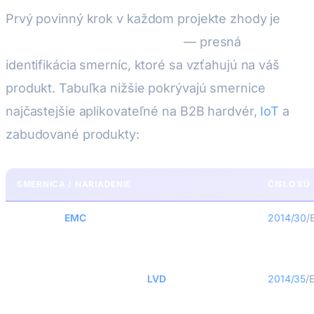
Prvý povinný krok v každom projekte zhody je
Plánovanie posúdenia zhody
— presná
identifikácia smerníc, ktoré sa vzťahujú na váš
produkt. Tabuľka nižšie pokrývajú smernice
najčastejšie aplikovateľné na B2B hardvér,
IoT
a
zabudované produkty:
SMERNICA / NARIADENIE
ČÍSLO EÚ
Smernica
EMC
2014/30
/
Smernica o nízkom napätí (
LVD
)
2014/35
/