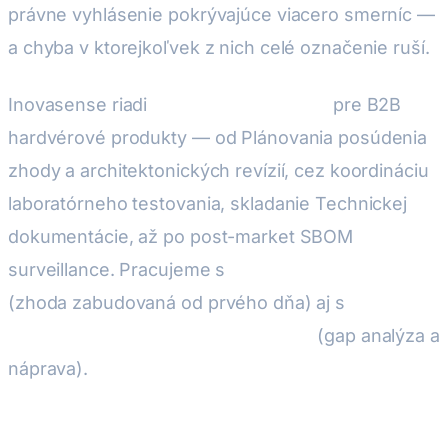
právne vyhlásenie pokrývajúce viacero smerníc —
a chyba v ktorejkoľvek z nich celé označenie ruší.
Inovasense riadi
celú cestu CE zhody
pre B2B
hardvérové produkty — od Plánovania posúdenia
zhody a architektonických revízií, cez koordináciu
laboratórneho testovania, skladanie Technickej
dokumentácie, až po post-market SBOM
surveillance. Pracujeme s
novými produktmi
(zhoda zabudovaná od prvého dňa) aj s
redesignom existujúcich produktov
(gap analýza a
náprava).
Naplánujte sedenie posúdenia zhody →