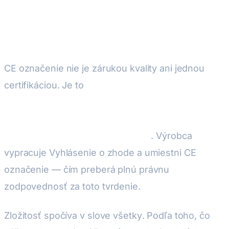
Čo CE označenie skutočne
znamená
CE označenie nie je zárukou kvality ani jednou
certifikáciou. Je to
vlastné vyhlásenie (alebo
vyhlásenie atestované Notifikovaným orgánom),
že váš produkt spĺňa všetky EÚ smernice a
nariadenia, ktoré sa naň vzťahujú
. Výrobca
vypracuje Vyhlásenie o zhode a umiestni CE
označenie — čím preberá plnú právnu
zodpovednosť za toto tvrdenie.
Zložitosť spočíva v slove
všetky
. Podľa toho, čo