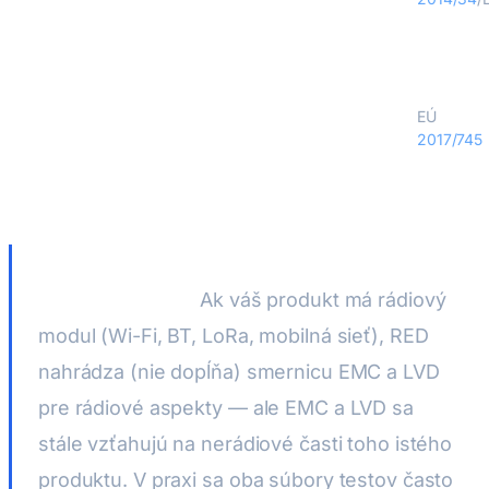
Nariadenie o zdravotníckych pomôckach (MDR)
EÚ
2017/745
Kľúčový princíp:
Ak váš produkt má rádiový
modul (Wi-Fi, BT, LoRa, mobilná sieť), RED
nahrádza
(nie dopĺňa) smernicu EMC a LVD
pre rádiové aspekty — ale EMC a LVD sa
stále vzťahujú na nerádiové časti toho istého
produktu. V praxi sa oba súbory testov často