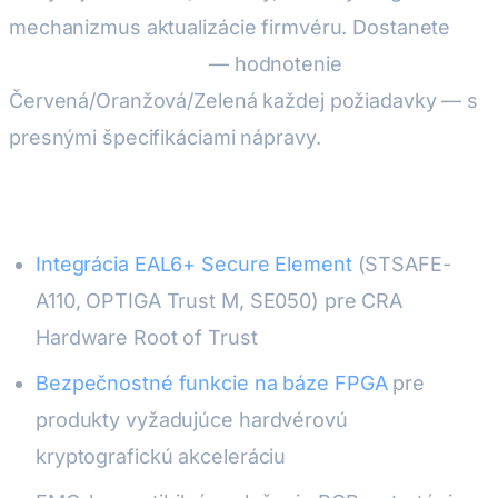
mechanizmus aktualizácie firmvéru. Dostanete
RAG správu o zhode
— hodnotenie
Červená/Oranžová/Zelená každej požiadavky — s
presnými špecifikáciami nápravy.
Špecifické schopnosti:
Integrácia EAL6+ Secure Element
(STSAFE-
A110, OPTIGA Trust M, SE050) pre CRA
Hardware Root of Trust
Bezpečnostné funkcie na báze FPGA
pre
produkty vyžadujúce hardvérovú
kryptografickú akceleráciu