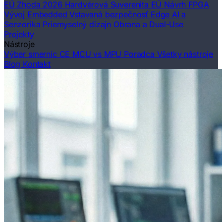
EÚ Zhoda 2026
Hardvérová Suverenita EÚ
Návrh FPGA
Vývoj Embedded
Vstavaná bezpečnosť
Edge AI a
Senzorika
Priemyselný dizajn
Obrana a Dual-Use
Projekty
Nástroje
Výber smerníc CE
MCU vs MPU Poradca
Všetky nástroje
Blog
Kontakt