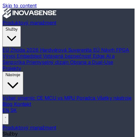
Skip to content
Produktový manažment
Služby
EÚ Zhoda 2026
Hardvérová Suverenita EÚ
Návrh FPGA
Vývoj Embedded
Vstavaná bezpečnosť
Edge AI a
Senzorika
Priemyselný dizajn
Obrana a Dual-Use
Projekty
Nástroje
Výber smerníc CE
MCU vs MPU Poradca
Všetky nástroje
Blog
Kontakt
EN
SK
Produktový manažment
Služby