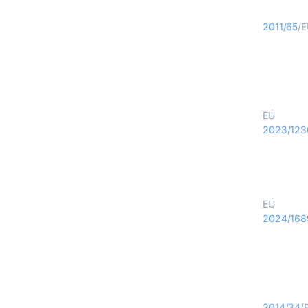
Smernica RoHS
2011/65
/
Nariadenie o strojových zariadeniach
EÚ
2023/123
Zákon o AI (AI Act)
EÚ
2024/168
Smernica ATEX
2014/34
/