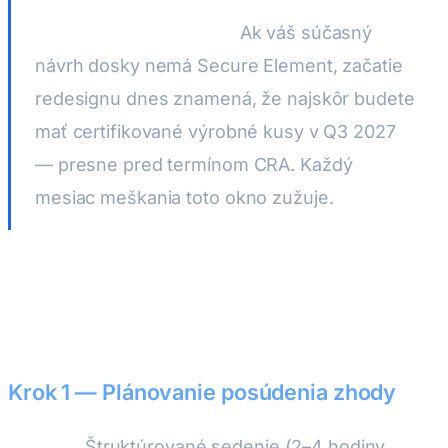
Realita harmonogramu:
Ak váš súčasný
návrh dosky nemá Secure Element, začatie
redesignu dnes znamená, že najskôr budete
mať certifikované výrobné kusy v Q3 2027
— presne pred termínom CRA. Každý
mesiac meškania toto okno zužuje.
Náš 4-krokový proces CE zhody
Krok 1 — Plánovanie posúdenia zhody
Čo to je:
Štruktúrované sedenie (2–4 hodiny,