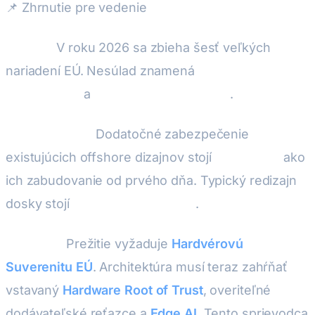
📌 Zhrnutie pre vedenie
Hrozba:
V roku 2026 sa zbieha šesť veľkých
nariadení EÚ. Nesúlad znamená
okamžitú stratu
CE značenia
a
tvrdý zákaz na trhu EÚ
.
Skrytý náklad:
Dodatočné zabezpečenie
existujúcich offshore dizajnov stojí
5–10× viac
ako
ich zabudovanie od prvého dňa. Typický redizajn
dosky stojí
50 000 – 200 000 €
.
Riešenie:
Prežitie vyžaduje
Hardvérovú
Suverenitu EÚ
. Architektúra musí teraz zahŕňať
vstavaný
Hardware Root of Trust
, overiteľné
dodávateľské reťazce a
Edge AI
. Tento sprievodca