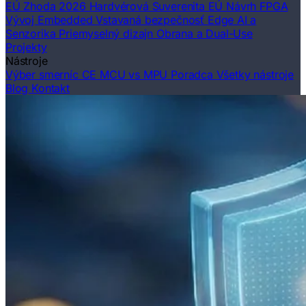
EÚ Zhoda 2026
Hardvérová Suverenita EÚ
Návrh FPGA
Vývoj Embedded
Vstavaná bezpečnosť
Edge AI a
Senzorika
Priemyselný dizajn
Obrana a Dual-Use
Projekty
Nástroje
Výber smerníc CE
MCU vs MPU Poradca
Všetky nástroje
Blog
Kontakt