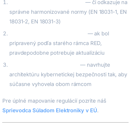
Overte si Vyhlásenie o zhode
— či odkazuje na
správne harmonizované normy (EN 18031-1, EN
18031-2, EN 18031-3)
Skontrolujte technický spis CE
— ak bol
pripravený podľa starého rámca RED,
pravdepodobne potrebuje aktualizáciu
Plánujte zosúladenie s CRA
— navrhujte
architektúru kybernetickej bezpečnosti tak, aby
súčasne vyhovela obom rámcom
Pre úplné mapovanie regulácií pozrite náš
Sprievodca Súladom Elektroniky v EÚ
.