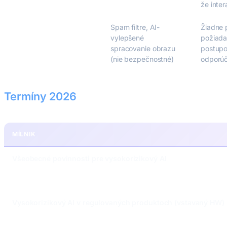
že inter
Minimálne riziko
Spam filtre, AI-
Žiadne 
vylepšené
požiada
spracovanie obrazu
postupo
(nie bezpečnostné)
odporúč
Termíny 2026
MÍĽNIK
Všeobecné povinnosti pre vysokorizikový AI
Vysokorizikový AI v regulovaných produktoch (vstavaný HW)