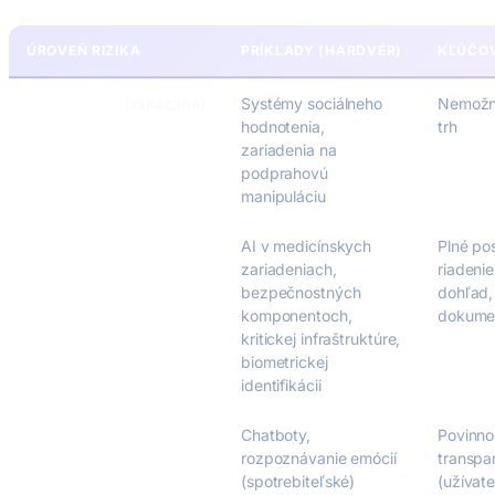
ÚROVEŇ RIZIKA
PRÍKLADY (HARDVÉR)
KĽÚČOV
Neprijateľné
(zakázané)
Systémy sociálneho
Nemožno
hodnotenia,
trh
zariadenia na
podprahovú
manipuláciu
Vysoké riziko
AI v medicínskych
Plné po
zariadeniach,
riadenie
bezpečnostných
dohľad,
komponentoch,
dokume
kritickej infraštruktúre,
biometrickej
identifikácii
Obmedzené riziko
Chatboty,
Povinno
rozpoznávanie emócií
transpa
(spotrebiteľské)
(užívate