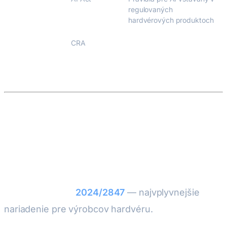
regulovaných
hardvérových produktoch
11. dec 2027
CRA
Plné vynucovanie —
nesúladné produkty
zakázané na trhu EÚ
1. Zákon o kybernetickej
odolnosti (CRA)
Nariadenie (EÚ)
2024/2847
— najvplyvnejšie
nariadenie pre výrobcov hardvéru.