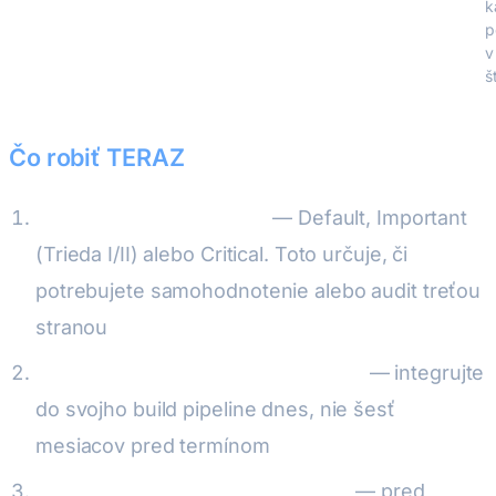
decembra
k
2026
p
v
š
Čo robiť TERAZ
Klasifikujte svoj produkt
— Default, Important
(Trieda I/II) alebo Critical. Toto určuje, či
potrebujete samohodnotenie alebo audit treťou
stranou
Implementujte generovanie SBOM
— integrujte
do svojho build pipeline dnes, nie šesť
mesiacov pred termínom
Zaveďte monitoring zraniteľností
— pred