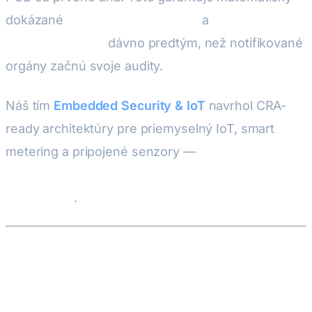
dokázané
Bezpečné Bootovanie
a
autentifikované
OTA aktualizácie
dávno predtým, než notifikované
orgány začnú svoje audity.
Náš tím
Embedded Security & IoT
navrhol CRA-
ready architektúry pre priemyselný IoT, smart
metering a pripojené senzory —
takže váš produkt
expedujete s CE súladom zabudovaným, nie
prilepeným
.
2. Delegované akty RED