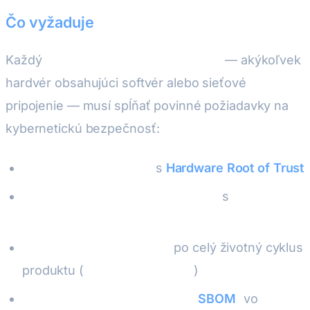
Čo vyžaduje
Každý
produkt s digitálnymi prvkami
— akýkoľvek
hardvér obsahujúci softvér alebo sieťové
pripojenie — musí spĺňať povinné požiadavky na
kybernetickú bezpečnosť:
Bezpečné bootovanie
s
Hardware Root of Trust
Autentifikované OTA aktualizácie
s
ochranou
proti rollbacku
Manažment zraniteľností
po celý životný cyklus
produktu (
minimálne 5 rokov
)
Softvérový zápis materiálov (
SBOM
)
vo