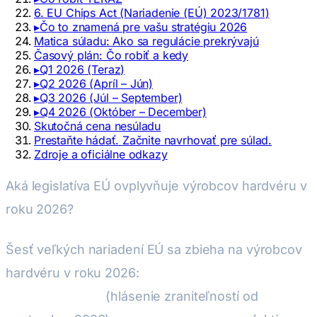
6. EU Chips Act (Nariadenie (EÚ) 2023/1781)
▸
Čo to znamená pre vašu stratégiu 2026
Matica súladu: Ako sa regulácie prekrývajú
Časový plán: Čo robiť a kedy
▸
Q1 2026 (Teraz)
▸
Q2 2026 (Apríl – Jún)
▸
Q3 2026 (Júl – September)
▸
Q4 2026 (Október – December)
Skutočná cena nesúladu
Prestaňte hádať. Začnite navrhovať pre súlad.
Zdroje a oficiálne odkazy
Aká legislatíva EÚ ovplyvňuje výrobcov hardvéru v
roku 2026?
Šesť veľkých nariadení EÚ sa zbieha na výrobcov
hardvéru v roku 2026:
Zákon o kybernetickej
odolnosti (CRA)
(hlásenie zraniteľností od