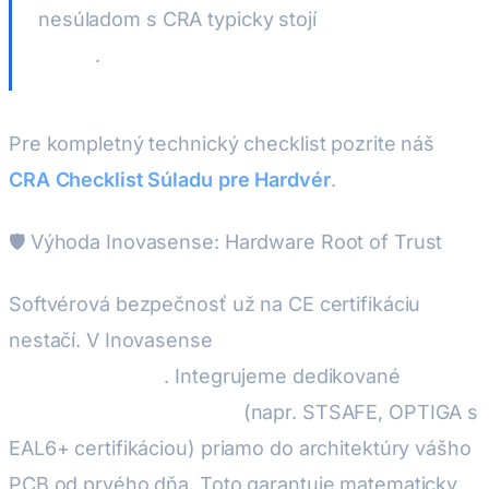
nesúladom s CRA typicky stojí
50 000 – 200
000 €
.
Pre kompletný technický checklist pozrite náš
CRA Checklist Súladu pre Hardvér
.
🛡️ Výhoda Inovasense: Hardware Root of Trust
Softvérová bezpečnosť už na CE certifikáciu
nestačí. V Inovasense
dosahujeme CRA súlad
priamo dizajnom
. Integrujeme dedikované
Bezpečnostné Elementy
(napr. STSAFE, OPTIGA s
EAL6+ certifikáciou) priamo do architektúry vášho
PCB od prvého dňa. Toto garantuje matematicky