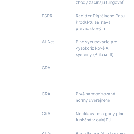
zhody začínajú fungovať
19. júl 2026
ESPR
Register Digitálneho Pasu
Produktu sa stáva
prevádzkovým
2. aug 2026
AI Act
Plné vynucovanie pre
vysokorizikové AI
systémy (Príloha III)
11. sep 2026
CRA
Povinné hlásenie
zraniteľností do 24
hodín
Q3 2026
CRA
Prvé harmonizované
normy uverejnené
11. dec 2026
CRA
Notifikované orgány plne
funkčné v celej EÚ
2. aug 2027
AI Act
Pravidlá pre AI vstavaný v