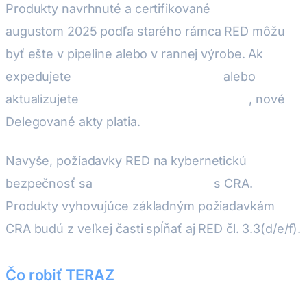
Produkty navrhnuté a certifikované
pred
augustom 2025 podľa starého rámca RED môžu
byť ešte v pipeline alebo v rannej výrobe. Ak
expedujete
nový hardvérový variant
alebo
aktualizujete
certifikát typového skúšania
, nové
Delegované akty platia.
Navyše, požiadavky RED na kybernetickú
bezpečnosť sa
výrazne prekrývajú
s CRA.
Produkty vyhovujúce základným požiadavkám
CRA budú z veľkej časti spĺňať aj RED čl. 3.3(d/e/f).
Čo robiť TERAZ