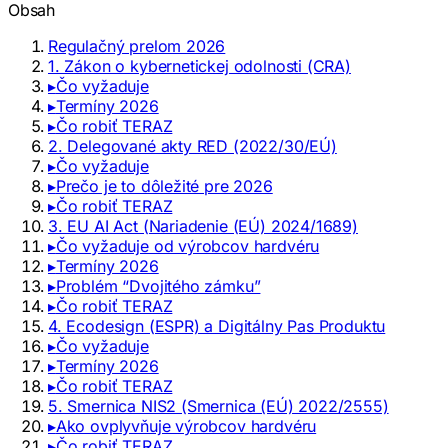
Obsah
Regulačný prelom 2026
1. Zákon o kybernetickej odolnosti (CRA)
▸
Čo vyžaduje
▸
Termíny 2026
▸
Čo robiť TERAZ
2. Delegované akty RED (2022/30/EÚ)
▸
Čo vyžaduje
▸
Prečo je to dôležité pre 2026
▸
Čo robiť TERAZ
3. EU AI Act (Nariadenie (EÚ) 2024/1689)
▸
Čo vyžaduje od výrobcov hardvéru
▸
Termíny 2026
▸
Problém “Dvojitého zámku”
▸
Čo robiť TERAZ
4. Ecodesign (ESPR) a Digitálny Pas Produktu
▸
Čo vyžaduje
▸
Termíny 2026
▸
Čo robiť TERAZ
5. Smernica NIS2 (Smernica (EÚ) 2022/2555)
▸
Ako ovplyvňuje výrobcov hardvéru
▸
Čo robiť TERAZ