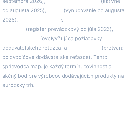
septembra 2026),
Delegované akty RED
(aktívne
od augusta 2025),
AI Act
(vynucovanie od augusta
2026),
Ecodesign ESPR
s
Digitálnym Pasom
Produktu
(register prevádzkový od júla 2026),
Smernica NIS2
(ovplyvňujúca požiadavky
dodávateľského reťazca) a
EU Chips Act
(pretvára
polovodičové dodávateľské reťazce). Tento
sprievodca mapuje každý termín, povinnosť a
akčný bod pre výrobcov dodávajúcich produkty na
európsky trh.
Regulačný prelom 2026