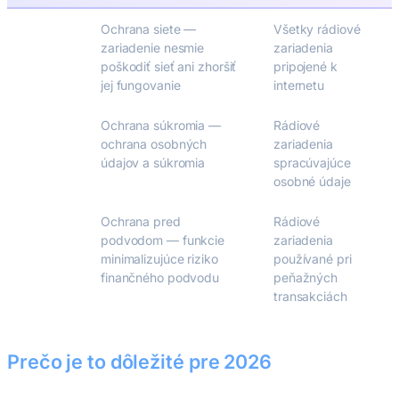
3.3(d)
Ochrana siete —
Všetky rádiové
zariadenie nesmie
zariadenia
poškodiť sieť ani zhoršiť
pripojené k
jej fungovanie
internetu
3.3(e)
Ochrana súkromia —
Rádiové
ochrana osobných
zariadenia
údajov a súkromia
spracúvajúce
osobné údaje
3.3(f)
Ochrana pred
Rádiové
podvodom — funkcie
zariadenia
minimalizujúce riziko
používané pri
finančného podvodu
peňažných
transakciách
Prečo je to dôležité pre 2026