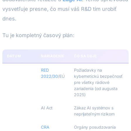
vysvetľuje presne, čo musí váš R&D tím urobiť
dnes.
Tu je kompletný časový plán:
DÁTUM
NARIADENIE
ČO SA DEJE
Už aktívne
RED
Požiadavky na
2022/30
/EÚ
kybernetickú bezpečnosť
pre všetky rádiové
zariadenia (od augusta
2025)
2. feb 2025
AI Act
Zákaz AI systémov s
neprijateľným rizikom
11. jún 2026
CRA
Orgány posudzovania