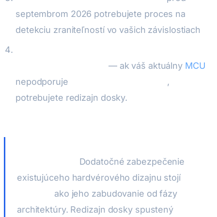
septembrom 2026 potrebujete proces na
detekciu zraniteľností vo vašich závislostiach
Zabezpečte, aby váš hardvér podporoval
bezpečné bootovanie
— ak váš aktuálny
MCU
nepodporuje
Hardware Root of Trust
,
potrebujete redizajn dosky.
Toto sa nedá
opraviť softvérovou aktualizáciou
Cena odkladu:
Dodatočné zabezpečenie
existujúceho hardvérového dizajnu stojí
5–
10× viac
ako jeho zabudovanie od fázy
architektúry. Redizajn dosky spustený