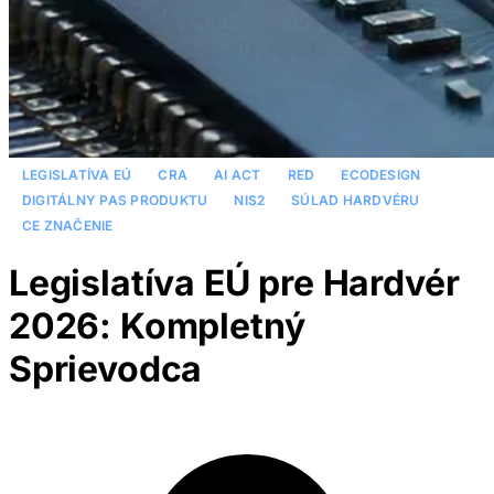
LEGISLATÍVA EÚ
CRA
AI ACT
RED
ECODESIGN
DIGITÁLNY PAS PRODUKTU
NIS2
SÚLAD HARDVÉRU
CE ZNAČENIE
Legislatíva EÚ pre Hardvér
2026: Kompletný
Sprievodca