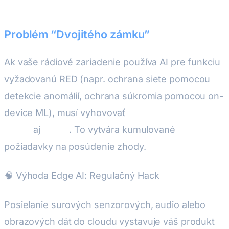
Problém “Dvojitého zámku”
Ak vaše rádiové zariadenie používa AI pre funkciu
vyžadovanú RED (napr. ochrana siete pomocou
detekcie anomálií, ochrana súkromia pomocou on-
device ML), musí vyhovovať
súčasne RED čl.
3.3(d)
aj
AI Act
. To vytvára kumulované
požiadavky na posúdenie zhody.
🧠 Výhoda Edge AI: Regulačný Hack
Posielanie surových senzorových, audio alebo
obrazových dát do cloudu vystavuje váš produkt