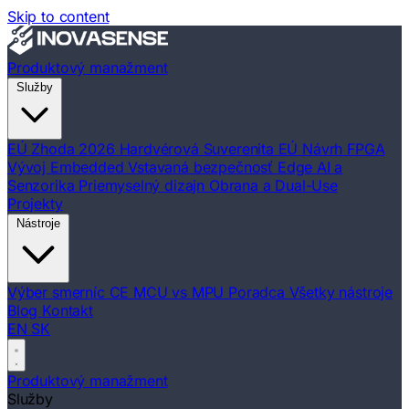
Skip to content
Produktový manažment
Služby
EÚ Zhoda 2026
Hardvérová Suverenita EÚ
Návrh FPGA
Vývoj Embedded
Vstavaná bezpečnosť
Edge AI a
Senzorika
Priemyselný dizajn
Obrana a Dual-Use
Projekty
Nástroje
Výber smerníc CE
MCU vs MPU Poradca
Všetky nástroje
Blog
Kontakt
EN
SK
Produktový manažment
Služby