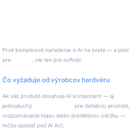
3. EU AI Act (Nariadenie (EÚ)
2024/1689)
Prvé komplexné nariadenie o AI na svete — a platí
pre
hardvér
, nie len pre softvér.
Čo vyžaduje od výrobcov hardvéru
Ak váš produkt obsahuje AI komponent — aj
jednoduchý
edge ML model
pre detekciu anomálií,
rozpoznávanie hlasu alebo prediktívnu údržbu —
môže spadať pod AI Act: