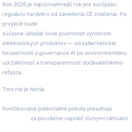
Rok 2026 je najvýznamnejší rok pre európsku
reguláciu hardvéru od zavedenia CE značenia. Po
prvýkrát bude
šesť samostatných nariadení EÚ
súčasne ukladať nové povinnosti výrobcom
elektronických produktov — od kybernetickej
bezpečnosti a governance AI po environmentálnu
udržateľnosť a transparentnosť dodávateľského
reťazca.
Toto nie je teória.
Premeškajte jeden termín a váš
produkt nemôže byť legálne predávaný v EÚ.
Kombinované potenciálne pokuty presahujú
40
miliónov €
za porušenie naprieč rôznymi rámcami.