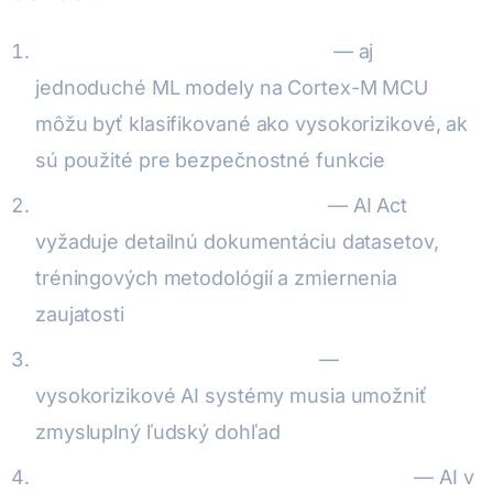
Auditujte svoje AI komponenty
— aj
jednoduché ML modely na Cortex-M MCU
môžu byť klasifikované ako vysokorizikové, ak
sú použité pre bezpečnostné funkcie
Dokumentujte tréningové dáta
— AI Act
vyžaduje detailnú dokumentáciu datasetov,
tréningových metodológií a zmiernenia
zaujatosti
Implementujte ľudský dohľad
—
vysokorizikové AI systémy musia umožniť
zmysluplný ľudský dohľad
Plánujte s rozšíreným harmonogramom
— AI v