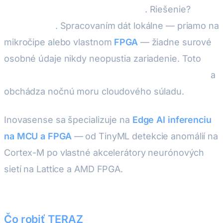
prísnemu dohľadu AI Act a GDPR
. Riešenie?
Edge
AI a TinyML
. Spracovaním dát lokálne — priamo na
mikročipe alebo vlastnom
FPGA
— žiadne surové
osobné údaje nikdy neopustia zariadenie. Toto
drasticky znižuje klasifikáciu rizika podľa AI Act
a
obchádza nočnú moru cloudového súladu.
Inovasense sa špecializuje na
Edge AI inferenciu
na MCU a FPGA
— od TinyML detekcie anomálií na
Cortex-M po vlastné akcelerátory neurónových
sietí na Lattice a AMD FPGA.
Vaše dáta zostávajú
na zariadení. Váš súlad zostáva jednoduchý.
Čo robiť TERAZ