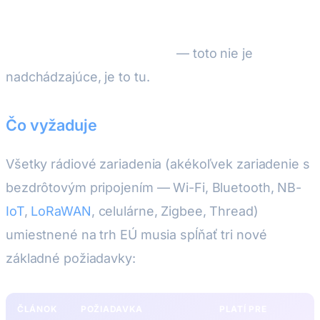
(2022/30/EÚ)
Aktívne od 1. augusta 2025
— toto nie je
nadchádzajúce, je to tu.
Čo vyžaduje
Všetky rádiové zariadenia (akékoľvek zariadenie s
bezdrôtovým pripojením — Wi-Fi, Bluetooth, NB-
IoT
,
LoRaWAN
, celulárne, Zigbee, Thread)
umiestnené na trh EÚ musia spĺňať tri nové
základné požiadavky:
ČLÁNOK
POŽIADAVKA
PLATÍ PRE