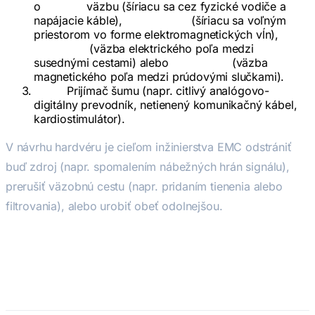
o
vedenú
väzbu (šíriacu sa cez fyzické vodiče a
napájacie káble),
vyžarovanú
(šíriacu sa voľným
priestorom vo forme elektromagnetických vĺn),
kapacitnú
(väzba elektrického poľa medzi
susednými cestami) alebo
induktívnu
(väzba
magnetického poľa medzi prúdovými slučkami).
Obeť:
Prijímač šumu (napr. citlivý analógovo-
digitálny prevodník, netienený komunikačný kábel,
kardiostimulátor).
V návrhu hardvéru je cieľom inžinierstva EMC odstrániť
buď zdroj (napr. spomalením nábežných hrán signálu),
prerušiť väzobnú cestu (napr. pridaním tienenia alebo
filtrovania), alebo urobiť obeť odolnejšou.
Kľúčové testovacie normy (EN /
IEC)