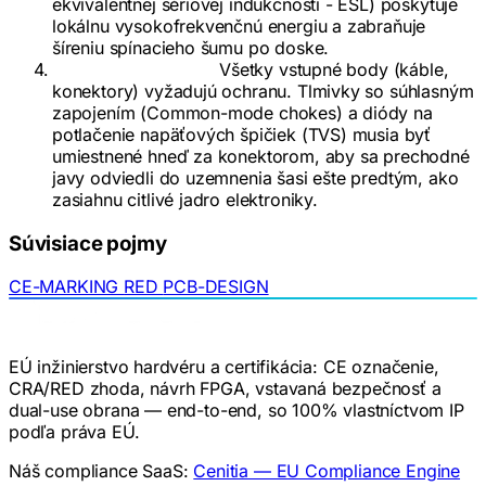
ekvivalentnej sériovej indukčnosti - ESL) poskytuje
lokálnu vysokofrekvenčnú energiu a zabraňuje
šíreniu spínacieho šumu po doske.
Filtrovanie rozhraní:
Všetky vstupné body (káble,
konektory) vyžadujú ochranu. Tlmivky so súhlasným
zapojením (Common-mode chokes) a diódy na
potlačenie napäťových špičiek (TVS) musia byť
umiestnené hneď za konektorom, aby sa prechodné
javy odviedli do uzemnenia šasi ešte predtým, ako
zasiahnu citlivé jadro elektroniky.
Súvisiace pojmy
CE-MARKING
RED
PCB-DESIGN
EÚ inžinierstvo hardvéru a certifikácia: CE označenie,
CRA/RED zhoda, návrh FPGA, vstavaná bezpečnosť a
dual-use obrana — end-to-end, so 100% vlastníctvom IP
podľa práva EÚ.
Náš compliance SaaS:
Cenitia — EU Compliance Engine