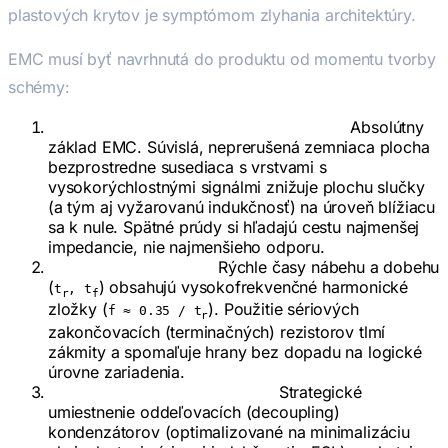
plastových krytov je symptómom zlyhania architektúry.
EMC musí byť navrhnutá do produktu od momentu tvorby
schémy:
Stackup a uzemnenie PCB (Grounding):
Absolútny
základ EMC. Súvislá, neprerušená zemniaca plocha
bezprostredne susediaca s vrstvami s
vysokorýchlostnými signálmi znižuje plochu slučky
(a tým aj vyžarovanú indukčnosť) na úroveň blížiacu
sa k nule. Spätné prúdy si hľadajú cestu najmenšej
impedancie
, nie najmenšieho odporu.
Kontrola hrán signálu:
Rýchle časy nábehu a dobehu
(
) obsahujú vysokofrekvenčné harmonické
t
, t
r
f
zložky (
). Použitie sériových
f ≈ 0.35 / t
r
zakončovacích (terminačných) rezistorov tlmí
zákmity a spomaľuje hrany bez dopadu na logické
úrovne zariadenia.
Sieť rozvodu napájania (PDN):
Strategické
umiestnenie oddeľovacích (decoupling)
kondenzátorov (optimalizované na minimalizáciu