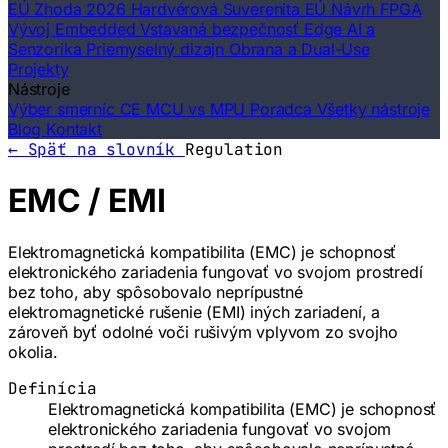
EÚ Zhoda 2026
Hardvérová Suverenita EÚ
Návrh FPGA
Vývoj Embedded
Vstavaná bezpečnosť
Edge AI a
Senzorika
Priemyselný dizajn
Obrana a Dual-Use
Projekty
Nástroje
Výber smerníc CE
MCU vs MPU Poradca
Všetky nástroje
Blog
Kontakt
← Späť na slovník
Regulation
EMC / EMI
Elektromagnetická kompatibilita (EMC) je schopnosť
elektronického zariadenia fungovať vo svojom prostredí
bez toho, aby spôsobovalo neprípustné
elektromagnetické rušenie (EMI) iných zariadení, a
zároveň byť odolné voči rušivým vplyvom zo svojho
okolia.
Definícia
Elektromagnetická kompatibilita (EMC) je schopnosť
elektronického zariadenia fungovať vo svojom