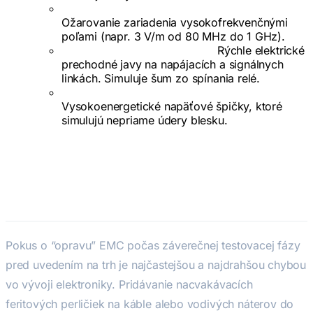
Vyžarovaná imunita (IEC 61000-4-3):
Ožarovanie zariadenia vysokofrekvenčnými
poľami (napr. 3 V/m od 80 MHz do 1 GHz).
EFT / Burst (IEC 61000-4-4):
Rýchle elektrické
prechodné javy na napájacích a signálnych
linkách. Simuluje šum zo spínania relé.
Surge (Prepätie) (IEC 61000-4-5):
Vysokoenergetické napäťové špičky, ktoré
simulujú nepriame údery blesku.
Návrh zohľadňujúci EMC:
Architektonický imperatív
Pokus o “opravu” EMC počas záverečnej testovacej fázy
pred uvedením na trh je najčastejšou a najdrahšou chybou
vo vývoji elektroniky. Pridávanie nacvakávacích
feritových perličiek na káble alebo vodivých náterov do