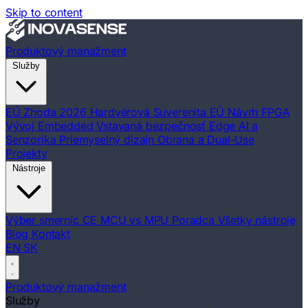
Skip to content
Produktový manažment
Služby
EÚ Zhoda 2026
Hardvérová Suverenita EÚ
Návrh FPGA
Vývoj Embedded
Vstavaná bezpečnosť
Edge AI a
Senzorika
Priemyselný dizajn
Obrana a Dual-Use
Projekty
Nástroje
Výber smerníc CE
MCU vs MPU Poradca
Všetky nástroje
Blog
Kontakt
EN
SK
Produktový manažment
Služby