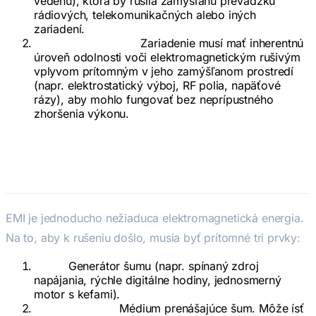
vedenú), ktorá by rušila zamýšľanú prevádzku
rádiových, telekomunikačných alebo iných
zariadení.
Imunita (Odolnosť):
Zariadenie musí mať inherentnú
úroveň odolnosti voči elektromagnetickým rušivým
vplyvom prítomným v jeho zamýšľanom prostredí
(napr. elektrostatický výboj, RF polia, napäťové
rázy), aby mohlo fungovať bez neprípustného
zhoršenia výkonu.
Fyzika EMI
EMI je jednoducho nežiaduca elektromagnetická energia.
Na to, aby k rušeniu došlo, musia byť prítomné tri prvky:
Zdroj:
Generátor šumu (napr. spínaný zdroj
napájania, rýchle digitálne hodiny, jednosmerný
motor s kefami).
Väzobná cesta:
Médium prenášajúce šum. Môže ísť