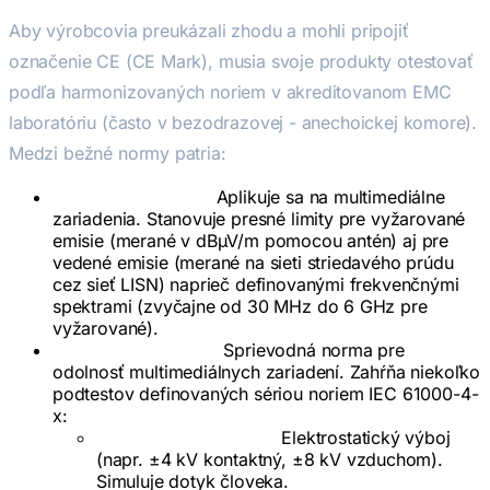
Aby výrobcovia preukázali zhodu a mohli pripojiť
označenie CE (CE Mark), musia svoje produkty otestovať
podľa harmonizovaných noriem v akreditovanom EMC
laboratóriu (často v bezodrazovej - anechoickej komore).
Medzi bežné normy patria:
EN 55032 (Emisie):
Aplikuje sa na multimediálne
zariadenia. Stanovuje presné limity pre vyžarované
emisie (merané v dBµV/m pomocou antén) aj pre
vedené emisie (merané na sieti striedavého prúdu
cez sieť LISN) naprieč definovanými frekvenčnými
spektrami (zvyčajne od 30 MHz do 6 GHz pre
vyžarované).
EN 55035 (Imunita):
Sprievodná norma pre
odolnosť multimediálnych zariadení. Zahŕňa niekoľko
podtestov definovaných sériou noriem IEC 61000-4-
x:
ESD (IEC 61000-4-2):
Elektrostatický výboj
(napr. ±4 kV kontaktný, ±8 kV vzduchom).
Simuluje dotyk človeka.