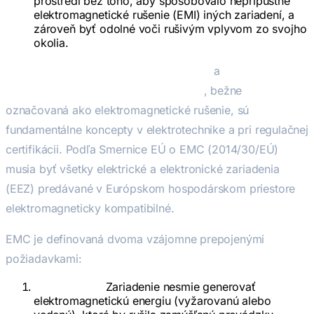
prostredí bez toho, aby spôsobovalo neprípustné
elektromagnetické rušenie (EMI) iných zariadení, a
zároveň byť odolné voči rušivým vplyvom zo svojho
okolia.
Elektromagnetická kompatibilita (EMC)
a
Elektromagnetická interferencia (EMI)
, bežne
označovaná ako elektromagnetické rušenie, sú
fundamentálne koncepty v elektrotechnike a pri regulačnej
certifikácii. Podľa Smernice EÚ o EMC (2014/30/EÚ)
musia byť všetky elektrické a elektronické zariadenia
(EEZ) predávané v Európskom hospodárskom priestore
elektromagneticky kompatibilné.
EMC je definovaná dvoma vzájomne prepojenými
požiadavkami:
Emisie (EMI):
Zariadenie nesmie generovať
elektromagnetickú energiu (vyžarovanú alebo