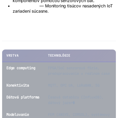
komponentov pomocou senzorových dát.
Správa flotily
— Monitoring tisúcov nasadených IoT
zariadení súcasne.
Technologick� stack
VRSTVA
TECHNOLÓGIE
Edge computing
FPGA/SoC senzorová fšzia,
predspracovanie v reálnom case
Konektivita
MQTT, OPC UA, LoRaWAN, 5G
Dátová platforma
Časová databšzy (InfluxDB),
dátový jazer�
Modelovanie
FEM (ANSYS, COMSOL), systémový