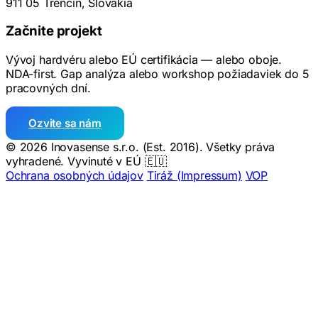
911 05 Trenčín, Slovakia
Začnite projekt
Vývoj hardvéru alebo EÚ certifikácia — alebo oboje.
NDA-first. Gap analýza alebo workshop požiadaviek do 5
pracovných dní.
Ozvite sa nám
© 2026 Inovasense s.r.o. (Est. 2016). Všetky práva
vyhradené.
Vyvinuté v EÚ 🇪🇺
Ochrana osobných údajov
Tiráž (Impressum)
VOP