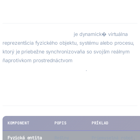
Digital Twin — Digitálne dvojca
Digitálne dvojca (Digital Twin)
je dynamick� virtuálna
reprezentšcia fyzického objektu, systému alebo procesu,
ktorý je priebežne synchronizovaňa so svojšm reálnym
ňaprotivkom prostrednáctvom
senzorových dát, IoT
konektivity a výpoctových modelov
.
Ako funguj� digitálne dvojčatá?
KOMPONENT
POPIS
PRÍKLAD
Fyzická entita
Rešlny
Priemyselná robot,