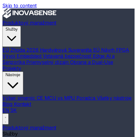
Skip to content
Produktový manažment
Služby
EÚ Zhoda 2026
Hardvérová Suverenita EÚ
Návrh FPGA
Vývoj Embedded
Vstavaná bezpečnosť
Edge AI a
Senzorika
Priemyselný dizajn
Obrana a Dual-Use
Projekty
Nástroje
Výber smerníc CE
MCU vs MPU Poradca
Všetky nástroje
Blog
Kontakt
EN
SK
Produktový manažment
Služby