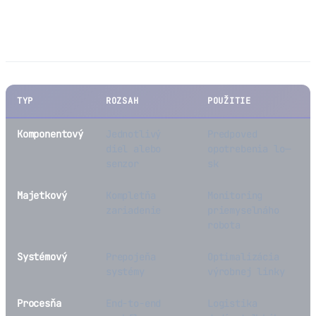
Typy digitálnych dvojciat
TYP
ROZSAH
POUŽITIE
Komponentový
Jednotlivý
Predpoved
diel alebo
opotrebenia lo—
senzor
sk
Majetkový
Kompletňa
Monitoring
zariadenie
priemyselnáho
robota
Systémový
Prepojeňa
Optimalizácia
systémy
výrobnej linky
Procesňa
End-to-end
Logistika