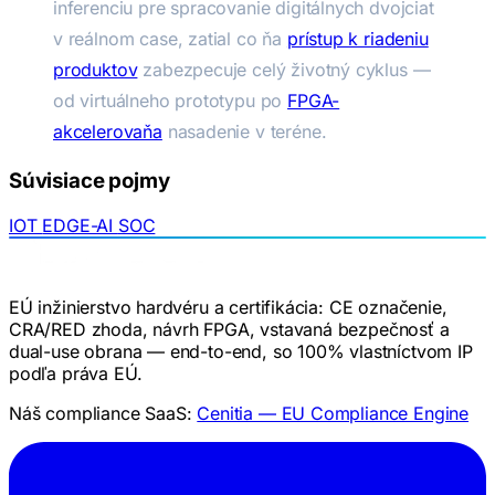
inferenciu pre spracovanie digitálnych dvojciat
v reálnom case, zatial co ňa
prístup k riadeniu
produktov
zabezpecuje celý životný cyklus —
od virtuálneho prototypu po
FPGA-
akcelerovaňa
nasadenie v teréne.
Súvisiace pojmy
IOT
EDGE-AI
SOC
EÚ inžinierstvo hardvéru a certifikácia: CE označenie,
CRA/RED zhoda, návrh FPGA, vstavaná bezpečnosť a
dual-use obrana — end-to-end, so 100% vlastníctvom IP
podľa práva EÚ.
Náš compliance SaaS:
Cenitia — EU Compliance Engine