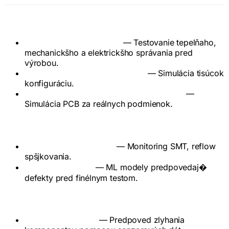
Pocas návrhu
Virtužlne prototypovanie
— Testovanie tepelňaho,
mechanickšho a elektrickšho správania pred
výrobou.
Prieskum návrhovýho priestoru
— Simulácia tisúcok
konfiguráciu.
Predpoved signálovej/výkonovej integrity
—
Simulácia PCB za reálnych podmienok.
Pocas výroby
Optimalizácia procesov
— Monitoring SMT, reflow
spšjkovania.
Predpoved kvality
— ML modely predpovedaj�
defekty pred finélnym testom.
Pocas prevádzky
Prediktívna údržba
— Predpoved zlyhania