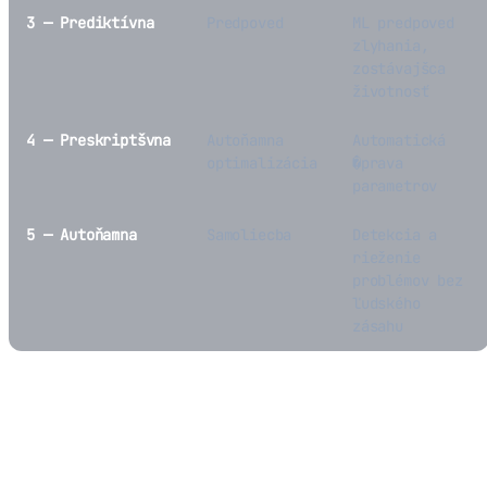
3 — Prediktívna
Predpoved
ML predpoved
zlyhania,
zostávajšca
životnosť
4 — Preskriptšvna
Autoňamna
Automatická
optimalizácia
�prava
parametrov
5 — Autoňamna
Samoliecba
Detekcia a
rieženie
problémov bez
ľudského
zásahu
Digitálne dvojčatá pre
hardvérová produkty