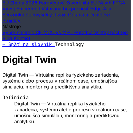
EÚ Zhoda 2026
Hardvérová Suverenita EÚ
Návrh FPGA
Vývoj Embedded
Vstavaná bezpečnosť
Edge AI a
Senzorika
Priemyselný dizajn
Obrana a Dual-Use
Projekty
Nástroje
Výber smerníc CE
MCU vs MPU Poradca
Všetky nástroje
Blog
Kontakt
← Späť na slovník
Technology
Digital Twin
Digital Twin — Virtuálna replika fyzického zariadenia,
systému alebo procesu v reálnom case, umošnujšca
simuláciu, monitoring a prediktšvnu analytiku.
Definícia
Digital Twin — Virtuálna replika fyzického
zariadenia, systému alebo procesu v reálnom case,
umošnujšca simuláciu, monitoring a prediktšvnu
analytiku.