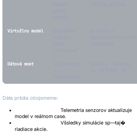
objekt
veterňa turbšna
alebo
systém
Virtužlny model
Digitálna
3D model s
replika
tepelnou/mechanicko
(CAD,
simulšciou
simulácia)
Dátová most
IoT senzory
Teplota, vibrácie
+
cez MQTT/OPC UA
konektivita
Dáta pršdia obojsmerne:
Fyzická ? Virtužlne:
Telemetria senzorov aktualizuje
model v reálnom case.
Virtužlne ? Fyzická:
Všsledky simulácie sp—taj�
riadiace akcie.