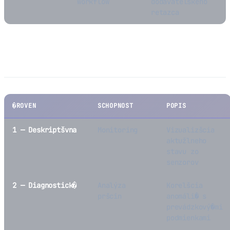
workflow
dodávateľského
retazca
úrovne vyspelosti
�ROVEN
SCHOPNOST
POPIS
1 — Deskriptšvna
Monitoring
Vizualizšcia
aktužlneho
stavu zo
senzorov
2 — Diagnostick�
Analýza
Korelšcia
pršcin
anomáli� s
prevádzkový�mi
podmienkami