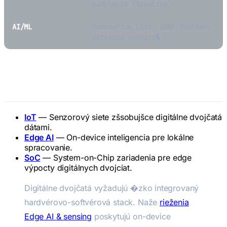
simulácia (Simulink)
AI/ML
TensorFlow Lite, ONNX Runtime,
detekcia anomáli�
Súvisiace pojmy
IoT
— Senzorový siete zšsobujšce digitálne dvojčatá
dátami.
Edge AI
— On-device inteligencia pre lokálne
spracovanie.
SoC
— System-on-Chip zariadenia pre edge
výpocty digitálnych dvojciat.
Digitálne dvojčatá vyžadujú �zko integrovaný
hardvérovo-softvérová stack. Naže
rieženia
Edge AI & sensing
poskytujú on-device