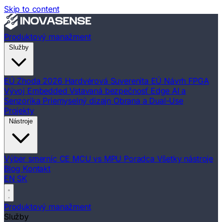
Skip to content
Produktový manažment
Služby
EÚ Zhoda 2026
Hardvérová Suverenita EÚ
Návrh FPGA
Vývoj Embedded
Vstavaná bezpečnosť
Edge AI a
Senzorika
Priemyselný dizajn
Obrana a Dual-Use
Projekty
Nástroje
Výber smerníc CE
MCU vs MPU Poradca
Všetky nástroje
Blog
Kontakt
EN
SK
Produktový manažment
Služby