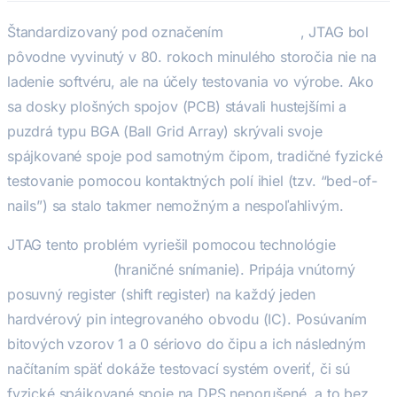
Štandardizovaný pod označením
IEEE 1149.1
, JTAG bol
pôvodne vyvinutý v 80. rokoch minulého storočia nie na
ladenie softvéru, ale na účely testovania vo výrobe. Ako
sa dosky plošných spojov (PCB) stávali hustejšími a
puzdrá typu BGA (Ball Grid Array) skrývali svoje
spájkované spoje pod samotným čipom, tradičné fyzické
testovanie pomocou kontaktných polí ihiel (tzv. “bed-of-
nails”) sa stalo takmer nemožným a nespoľahlivým.
JTAG tento problém vyriešil pomocou technológie
Boundary Scan
(hraničné snímanie). Pripája vnútorný
posuvný register (shift register) na každý jeden
hardvérový pin integrovaného obvodu (IC). Posúvaním
bitových vzorov 1 a 0 sériovo do čipu a ich následným
načítaním späť dokáže testovací systém overiť, či sú
fyzické spájkované spoje na DPS neporušené, a to bez