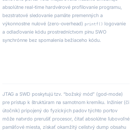
absolútne real-time hardvérové profilovanie programu,
bezstratové sledovanie pamäte premenných a
výkonnostne nulové (zero-overhead)
logovanie
printf()
a odlaďovanie kódu prostredníctvom pinu SWO
synchrónne bez spomalenia bežiaceho kódu.
Bezpečnostná dilema ladiacich
portov
JTAG a SWD poskytujú tzv. “božský mód” (god-mode)
pre prístup k štruktúram na samotnom kremíku. Inžinier (či
útočník) pripojený do fyzických padov týchto portov
môže natvrdo prerušiť procesor, čítať absolútne ľubovoľné
pamäťové miesta, získať okamžitý celistvý dump obsahu