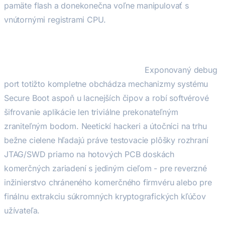
pamäte flash a donekonečna voľne manipulovať s
vnútornými registrami CPU.
Z pohľadu kybernetickej bezpečnosti je preto vystavený
a nechránený ladiaci port na prístroji tou
najkatastrofálnejšou zraniteľnosťou.
Exponovaný debug
port totižto kompletne obchádza mechanizmy systému
Secure Boot aspoň u lacnejších čipov a robí softvérové
šifrovanie aplikácie len triviálne prekonateľným
zraniteľným bodom. Neetickí hackeri a útočníci na trhu
bežne cielene hľadajú práve testovacie plôšky rozhraní
JTAG/SWD priamo na hotových PCB doskách
komerčných zariadení s jediným cieľom - pre reverzné
inžinierstvo chráneného komerčného firmvéru alebo pre
finálnu extrakciu súkromných kryptografických kľúčov
užívateľa.