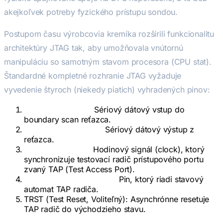
akejkoľvek potreby fyzického prístupu sondou.
Postupom času výrobcovia kremíka rozšírili funkcionalitu
architektúry JTAG tak, aby umožňovala vnútornú
manipuláciu so samotným stavom procesora (CPU stat).
Štandardné kompletné rozhranie JTAG vyžaduje
vyvedenie štyroch (niekedy piatich) vyhradených pinov:
TDI (Test Data In):
Sériový dátový vstup do
boundary scan reťazca.
TDO (Test Data Out):
Sériový dátový výstup z
reťazca.
TCK (Test Clock):
Hodinový signál (clock), ktorý
synchronizuje testovací radič prístupového portu
zvaný TAP (Test Access Port).
TMS (Test Mode Select):
Pin, ktorý riadi stavový
automat TAP radiča.
TRST (Test Reset, Voliteľný):
Asynchrónne resetuje
TAP radič do východzieho stavu.