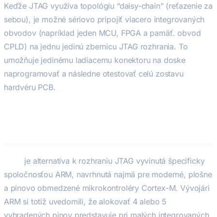
Keďže JTAG využíva topológiu “daisy-chain” (reťazenie za
sebou), je možné sériovo pripojiť viacero integrovaných
obvodov (napríklad jeden MCU, FPGA a pamäť. obvod
CPLD) na jednu jedinú zbernicu JTAG rozhrania. To
umožňuje jedinému ladiacemu konektoru na doske
naprogramovať a následne otestovať celú zostavu
hardvéru PCB.
SWD (Serial Wire Debug)
SWD
je alternatíva k rozhraniu JTAG vyvinutá špecificky
spoločnosťou ARM, navrhnutá najmä pre moderné, plošne
a pinovo obmedzené mikrokontroléry Cortex-M. Vývojári
ARM si totiž uvedomili, že alokovať 4 alebo 5
vyhradených pinov predstavuje pri malých integrovaných