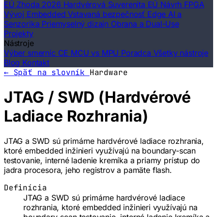
EÚ Zhoda 2026
Hardvérová Suverenita EÚ
Návrh FPGA
Vývoj Embedded
Vstavaná bezpečnosť
Edge AI a
Senzorika
Priemyselný dizajn
Obrana a Dual-Use
Projekty
Nástroje
Výber smerníc CE
MCU vs MPU Poradca
Všetky nástroje
Blog
Kontakt
← Späť na slovník
Hardware
JTAG / SWD (Hardvérové
Ladiace Rozhrania)
JTAG a SWD sú primárne hardvérové ladiace rozhrania,
ktoré embedded inžinieri využívajú na boundary-scan
testovanie, interné ladenie kremíka a priamy prístup do
jadra procesora, jeho registrov a pamäte flash.
Definícia
JTAG a SWD sú primárne hardvérové ladiace
rozhrania, ktoré embedded inžinieri využívajú na
boundary-scan testovanie, interné ladenie kremíka a