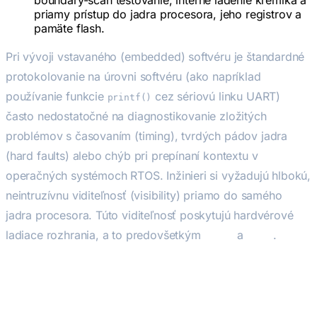
priamy prístup do jadra procesora, jeho registrov a
pamäte flash.
Pri vývoji vstavaného (embedded) softvéru je štandardné
protokolovanie na úrovni softvéru (ako napríklad
používanie funkcie
cez sériovú linku UART)
printf()
často nedostatočné na diagnostikovanie zložitých
problémov s časovaním (timing), tvrdých pádov jadra
(hard faults) alebo chýb pri prepínaní kontextu v
operačných systémoch RTOS. Inžinieri si vyžadujú hlbokú,
neintruzívnu viditeľnosť (visibility) priamo do samého
jadra procesora. Túto viditeľnosť poskytujú hardvérové
ladiace rozhrania, a to predovšetkým
JTAG
a
SWD
.
JTAG (Joint Test Action Group)