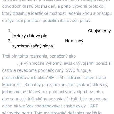
obvodoch drahú plošnú daň, a preto vytvorili protokol,
ktorý dosahuje identické možnosti ladenia kódu a prístupu
do fyzickej pamäte s použitím iba dvoch pinov:
SWDIO (Serial Wire Data Input/Output):
Obojsmerný
fyzický dátový pin.
SWCLK (Serial Wire Clock):
Hodinový
synchronizačný signál.
Tretí pin tohto rozhrania, označený ako
SWO (Serial Wire
Output)
, je výnimočne výkonný, avšak vývojármi bohužiaľ
často a nevedome podceňovaný. SWO funguje
prostredníctvom bloku ARM ITM (Instrumentation Trace
Macrocell). Samotný pin zabezpečuje vysokorýchlostný,
jednosmerný dátový tok prúdiaci von z čipu
bez toho
,
aby sa musel inštrukčne pozastaviť (halt) beh procesora
alebo akokoľvek spotrebovávať chabé cykly UART
sériového portu. Toto majstrovské riešenie umožňuje