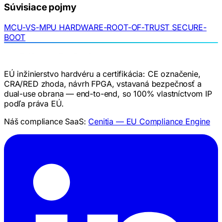
Súvisiace pojmy
MCU-VS-MPU
HARDWARE-ROOT-OF-TRUST
SECURE-
BOOT
EÚ inžinierstvo hardvéru a certifikácia: CE označenie,
CRA/RED zhoda, návrh FPGA, vstavaná bezpečnosť a
dual-use obrana — end-to-end, so 100% vlastníctvom IP
podľa práva EÚ.
Náš compliance SaaS:
Cenitia — EU Compliance Engine