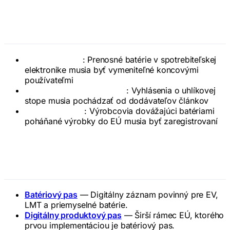
Dopad na výrobcov hardvéru
Dizajn výrobku
: Prenosné batérie v spotrebiteľskej
elektronike musia byť vymeniteľné koncovými
používateľmi
Dokumentácia dodávateľa
: Vyhlásenia o uhlíkovej
stope musia pochádzať od dodávateľov článkov
Registrácia EPR
: Výrobcovia dovážajúci batériami
poháňané výrobky do EÚ musia byť zaregistrovaní
Súvisiace pojmy
Batériový pas
— Digitálny záznam povinný pre EV,
LMT a priemyselné batérie.
Digitálny produktový pas
— Širší rámec EÚ, ktorého
prvou implementáciou je batériový pas.