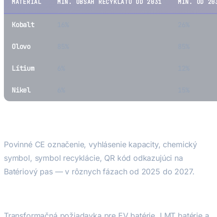
MATERIÁL
MIN. OBSAH RECYKLÁTU OD 2031
MIN. OD 20
Kobalt
16%
26%
Olovo
85%
85%
Lítium
6%
12%
Nikel
6%
15%
4. Označovanie
Povinné CE označenie, vyhlásenie kapacity, chemický
symbol, symbol recyklácie, QR kód odkazujúci na
Batériový pas — v rôznych fázach od 2025 do 2027.
5. Batériový pas
Transformačná požiadavka pre EV batérie, LMT batérie a