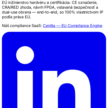
EÚ inžinierstvo hardvéru a certifikácia: CE označenie,
CRA/RED zhoda, návrh FPGA, vstavaná bezpečnosť a
dual-use obrana — end-to-end, so 100% vlastníctvom IP
podľa práva EÚ.
Náš compliance SaaS:
Cenitia — EU Compliance Engine