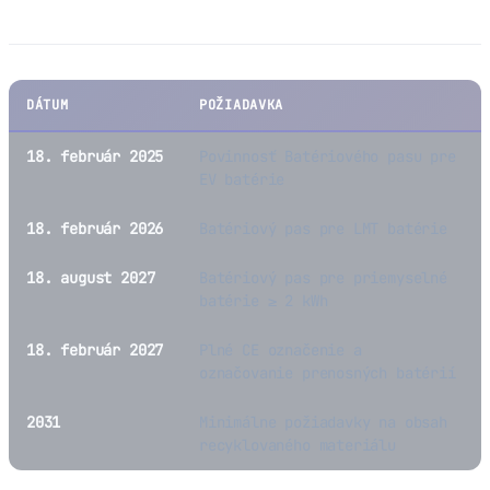
Kľúčové dátumy
DÁTUM
POŽIADAVKA
18. február 2025
Povinnosť Batériového pasu pre
EV batérie
18. február 2026
Batériový pas pre LMT batérie
18. august 2027
Batériový pas pre priemyselné
batérie ≥ 2 kWh
18. február 2027
Plné CE označenie a
označovanie prenosných batérií
2031
Minimálne požiadavky na obsah
recyklovaného materiálu