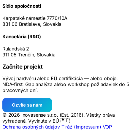
Sídlo spoločnosti
Karpatské námestie 7770/10A
831 06 Bratislava, Slovakia
Kancelária (R&D)
Rulandská 2
911 05 Trenčín, Slovakia
Začnite projekt
Vývoj hardvéru alebo EÚ certifikácia — alebo oboje.
NDA-first. Gap analýza alebo workshop požiadaviek do 5
pracovných dní.
Ozvite sa nám
© 2026 Inovasense s.r.o. (Est. 2016). Všetky práva
vyhradené.
Vyvinuté v EÚ 🇪🇺
Ochrana osobných údajov
Tiráž (Impressum)
VOP