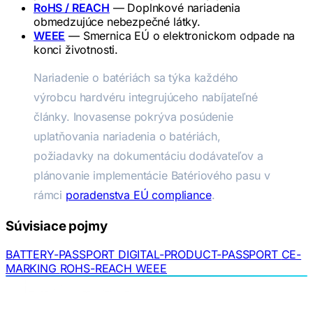
RoHS / REACH
— Doplnkové nariadenia
obmedzujúce nebezpečné látky.
WEEE
— Smernica EÚ o elektronickom odpade na
konci životnosti.
Nariadenie o batériách sa týka každého
výrobcu hardvéru integrujúceho nabíjateľné
články. Inovasense pokrýva posúdenie
uplatňovania nariadenia o batériách,
požiadavky na dokumentáciu dodávateľov a
plánovanie implementácie Batériového pasu v
rámci
poradenstva EÚ compliance
.
Súvisiace pojmy
BATTERY-PASSPORT
DIGITAL-PRODUCT-PASSPORT
CE-
MARKING
ROHS-REACH
WEEE