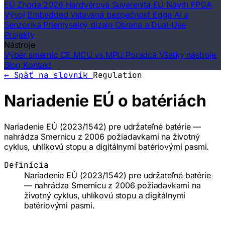
EÚ Zhoda 2026
Hardvérová Suverenita EÚ
Návrh FPGA
Vývoj Embedded
Vstavaná bezpečnosť
Edge AI a
Senzorika
Priemyselný dizajn
Obrana a Dual-Use
Projekty
Nástroje
Výber smerníc CE
MCU vs MPU Poradca
Všetky nástroje
Blog
Kontakt
← Späť na slovník
Regulation
Nariadenie EÚ o batériách
Nariadenie EÚ (2023/1542) pre udržateľné batérie —
nahrádza Smernicu z 2006 požiadavkami na životný
cyklus, uhlíkovú stopu a digitálnymi batériovými pasmi.
Definícia
Nariadenie EÚ (2023/1542) pre udržateľné batérie
— nahrádza Smernicu z 2006 požiadavkami na
životný cyklus, uhlíkovú stopu a digitálnymi
batériovými pasmi.