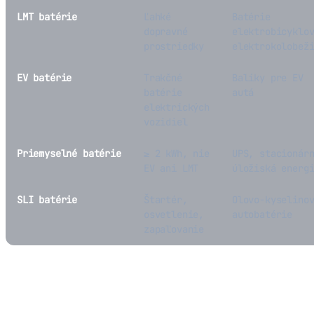
LMT batérie
Ľahké
Batérie
dopravné
elektrobicyklo
prostriedky
elektrokolobež
EV batérie
Trakčné
Balíky pre EV
batérie
autá
elektrických
vozidiel
Priemyselné batérie
≥ 2 kWh, nie
UPS, stacionár
EV ani LMT
úložiská energ
SLI batérie
Štartér,
Olovo-kyselino
osvetlenie,
autobatérie
zapaľovanie
Základné požiadavky