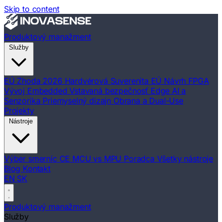
Skip to content
Produktový manažment
Služby
EÚ Zhoda 2026
Hardvérová Suverenita EÚ
Návrh FPGA
Vývoj Embedded
Vstavaná bezpečnosť
Edge AI a
Senzorika
Priemyselný dizajn
Obrana a Dual-Use
Projekty
Nástroje
Výber smerníc CE
MCU vs MPU Poradca
Všetky nástroje
Blog
Kontakt
EN
SK
Produktový manažment
Služby