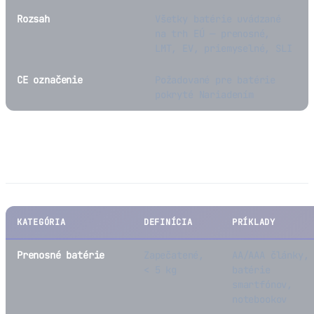
Rozsah
Všetky batérie uvádzané
na trh EÚ — prenosné,
LMT, EV, priemyselné, SLI
CE označenie
Požadované pre batérie
pokryté Nariadením
Kategórie batérií
KATEGÓRIA
DEFINÍCIA
PRÍKLADY
Prenosné batérie
Zapečatené,
AA/AAA články,
< 5 kg
batérie
smartfónov,
notebookov