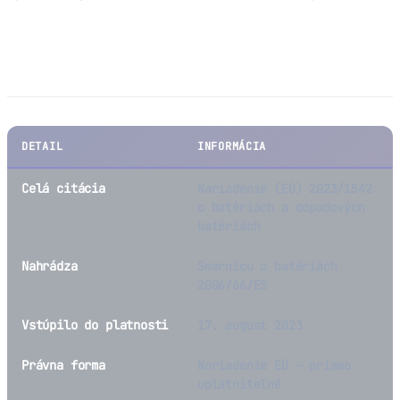
Kľúčové fakty
DETAIL
INFORMÁCIA
Celá citácia
Nariadenie (EÚ) 2023/1542
o batériách a odpadových
batériách
Nahrádza
Smernicu o batériách
2006/66/ES
Vstúpilo do platnosti
17. august 2023
Právna forma
Nariadenie EÚ — priamo
uplatniteľné