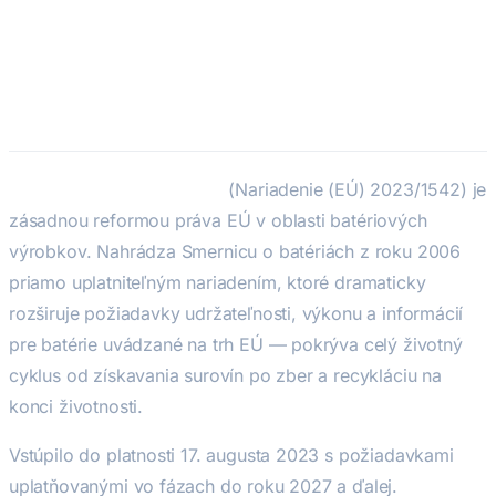
Nariadenie EÚ o batériách
(2023/1542) — Požiadavky na
životný cyklus a udržateľnosť
Nariadenie EÚ o batériách
(Nariadenie (EÚ) 2023/1542) je
zásadnou reformou práva EÚ v oblasti batériových
výrobkov. Nahrádza Smernicu o batériách z roku 2006
priamo uplatniteľným nariadením, ktoré dramaticky
rozširuje požiadavky udržateľnosti, výkonu a informácií
pre batérie uvádzané na trh EÚ — pokrýva celý životný
cyklus od získavania surovín po zber a recykláciu na
konci životnosti.
Vstúpilo do platnosti 17. augusta 2023 s požiadavkami
uplatňovanými vo fázach do roku 2027 a ďalej.