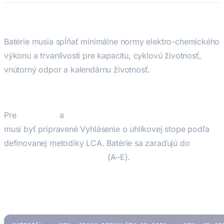
1. Výkon a trvanlivosť
Batérie musia spĺňať minimálne normy elektro-chemického
výkonu a trvanlivosti pre kapacitu, cyklovú životnosť,
vnútorný odpor a kalendárnu životnosť.
2. Vyhlásenie o uhlíkovej stope
Pre
EV batérie
a
nabíjateľné priemyselné batérie ≥ 2 kWh
musí byť pripravené Vyhlásenie o uhlíkovej stope podľa
definovanej metodiky LCA. Batérie sa zaraďujú do
tried
výkonnosti uhlíkovej stopy
(A–E).
3. Požiadavky na obsah recyklovaného
materiálu