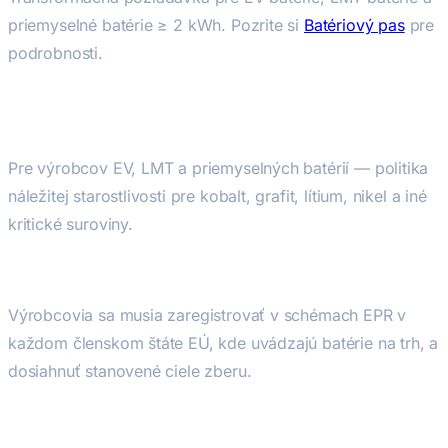
priemyselné batérie ≥ 2 kWh. Pozrite si
Batériový pas
pre
podrobnosti.
6. Náležitá starostlivosť v
dodávateľskom reťazci
Pre výrobcov EV, LMT a priemyselných batérií — politika
náležitej starostlivosti pre kobalt, grafit, lítium, nikel a iné
kritické suroviny.
7. Rozšírená zodpovednosť výrobcu (EPR)
Výrobcovia sa musia zaregistrovať v schémach EPR v
každom členskom štáte EÚ, kde uvádzajú batérie na trh, a
dosiahnuť stanovené ciele zberu.