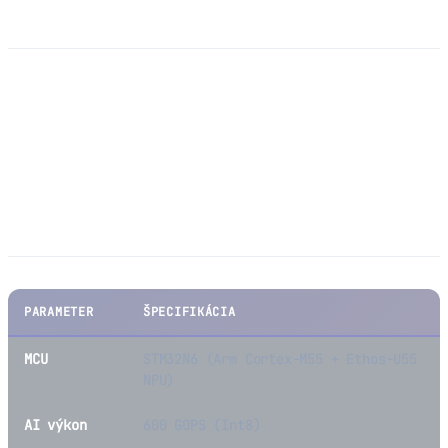
(IIoT)
Inteligentný priemyselný senzorový uzol, ktorý využíva
Edge AI priamo na zariadení na detekciu anomálií motora
2 týždne pred vznikom poruchy.
Technické špecifikácie
PARAMETER
ŠPECIFIKÁCIA
MCU
STM32N6 (Arm Cortex-M55 + Ethos-U55
NPU)
AI výkon
600 GOPS (Int8)