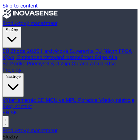
Skip to content
Produktový manažment
Služby
EÚ Zhoda 2026
Hardvérová Suverenita EÚ
Návrh FPGA
Vývoj Embedded
Vstavaná bezpečnosť
Edge AI a
Senzorika
Priemyselný dizajn
Obrana a Dual-Use
Projekty
Nástroje
Výber smerníc CE
MCU vs MPU Poradca
Všetky nástroje
Blog
Kontakt
EN
SK
Produktový manažment
Služby