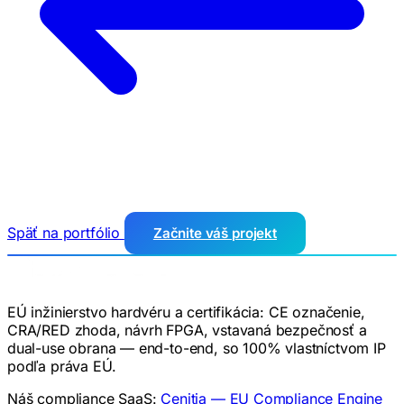
Späť na portfólio
Začnite váš projekt
EÚ inžinierstvo hardvéru a certifikácia: CE označenie,
CRA/RED zhoda, návrh FPGA, vstavaná bezpečnosť a
dual-use obrana — end-to-end, so 100% vlastníctvom IP
podľa práva EÚ.
Náš compliance SaaS:
Cenitia — EU Compliance Engine