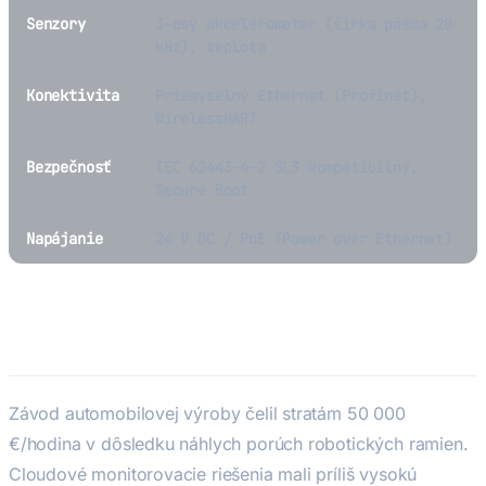
Senzory
3-osý akcelerometer (šírka pásma 20
kHz), teplota
Konektivita
Priemyselný Ethernet (Profinet),
WirelessHART
Bezpečnosť
IEC 62443-4-2 SL3 kompatibilný,
Secure Boot
Napájanie
24 V DC / PoE (Power over Ethernet)
Výzva
Závod automobilovej výroby čelil stratám 50 000
€/hodina v dôsledku náhlych porúch robotických ramien.
Cloudové monitorovacie riešenia mali príliš vysokú