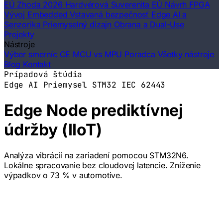
EÚ Zhoda 2026
Hardvérová Suverenita EÚ
Návrh FPGA
Vývoj Embedded
Vstavaná bezpečnosť
Edge AI a
Senzorika
Priemyselný dizajn
Obrana a Dual-Use
Projekty
Nástroje
Výber smerníc CE
MCU vs MPU Poradca
Všetky nástroje
Blog
Kontakt
Prípadová štúdia
Edge AI
Priemysel
STM32
IEC 62443
Edge Node prediktívnej
údržby (IIoT)
Analýza vibrácií na zariadení pomocou STM32N6.
Lokálne spracovanie bez cloudovej latencie. Zníženie
výpadkov o 73 % v automotive.
Edge Node prediktívnej údržby