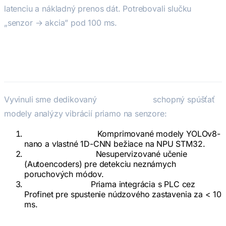
latenciu a nákladný prenos dát. Potrebovali slučku
„senzor → akcia” pod 100 ms.
Naše riešenie
Vyvinuli sme dedikovaný
Edge AI Node
schopný spúšťať
modely analýzy vibrácií priamo na senzore:
TinyML inferencia:
Komprimované modely YOLOv8-
nano a vlastné 1D-CNN bežiace na NPU STM32.
Detekcia anomálií:
Nesupervizované učenie
(Autoencoders) pre detekciu neznámych
poruchových módov.
Lokálne riadenie:
Priama integrácia s PLC cez
Profinet pre spustenie núdzového zastavenia za < 10
ms.