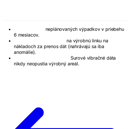
Dopad
73 % zníženie
neplánovaných výpadkov v priebehu
6 mesiacov.
Úspora 40 000 € ročne
na výrobnú linku na
nákladoch za prenos dát (nahrávajú sa iba
anomálie).
100 % ochrana súkromia:
Surové vibračné dáta
nikdy neopustia výrobný areál.